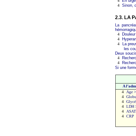
4
En urge
4
Sinon, 
2.3. LA
La pancréa
hémorragique
4
Douleur
4
Hyperam
4
La preu
les co
Deux soucis
4
Recherc
4
Recherc
Si une form
A l’adm
4
Age >
4
Globu
4
Glycé
4
LDH >
4
ASAT 
4
CRP