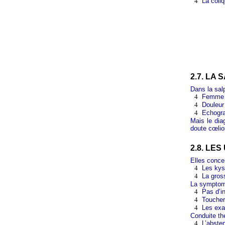
4
La coliq
2.7. LA 
Dans la salp
4
Femme j
4
Douleur
4
Echogra
Mais le diag
doute cœlio
2.8. L
Elles conce
4
Les kys
4
La gros
La symptoma
4
Pas d’in
4
Toucher
4
Les exa
Conduite th
4
L’absten