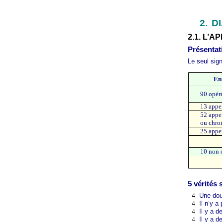
2.
D
2.1. L’A
Présentat
Le seul sig
Etu
90 opér
13 appe
52 appe
ou chro
25 appe
10 non 
5 vérités
4
Une dou
4
Il n’y 
4
Il y a 
4
Il y a 