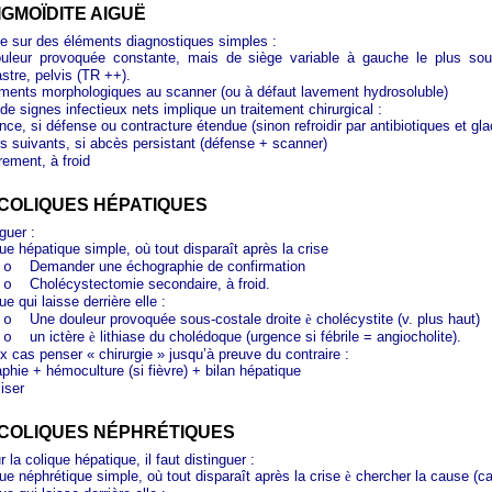
SIGMOÏDITE AIGUË
rme sur des éléments diagnostiques simples :
uleur provoquée constante, mais de siège variable à gauche le plus sou
stre, pelvis (TR ++).
ments morphologiques au scanner (ou à défaut lavement hydrosoluble)
de signes infectieux nets implique un traitement chirurgical :
ce, si défense ou contracture étendue (sinon refroidir par antibiotiques et gla
rs suivants, si abcès persistant (défense + scanner)
rement, à froid
S COLIQUES HÉPATIQUES
nguer :
ue hépatique simple, où tout disparaît après la crise
Demander une échographie de confirmation
o
Cholécystectomie secondaire, à froid.
o
ue qui laisse derrière elle :
Une douleur provoquée sous-costale droite
è
cholécystite (v. plus haut)
o
un ictère
è
lithiase du cholédoque (urgence si fébrile = angiocholite).
o
x cas penser « chirurgie » jusqu’à preuve du contraire :
phie + hémoculture (si fièvre) + bilan hépatique
iser
S COLIQUES NÉPHRÉTIQUES
a colique hépatique, il faut distinguer :
que néphrétique simple, où tout disparaît après la crise
è
chercher la cause (ca