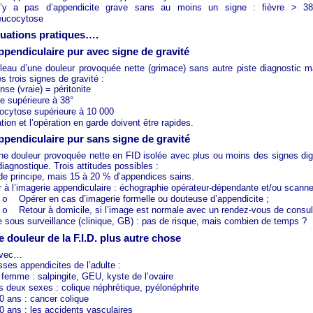
n’y a pas d’appendicite grave sans au moins un signe : fièvre > 38
eucocytose
tuations pratiques….
ppendiculaire pur avec signe de gravité
bleau d’une douleur provoquée nette (grimace) sans autre piste diagnostic 
s trois signes de gravité :
se (vraie) = péritonite
re supérieure à 38°
ocytose supérieure à 10 000
ation et l’opération en garde doivent être rapides.
ppendiculaire pur sans signe de gravité
ne douleur provoquée nette en FID isolée avec plus ou moins des signes dig
diagnostique. Trois attitudes possibles :
de principe, mais 15 à 20 % d’appendices sains.
r à l’imagerie appendiculaire : échographie opérateur-dépendante et/ou scanne
Opérer en cas d’imagerie formelle ou douteuse d’appendicite ;
o
Retour à domicile, si l’image est normale avec un rendez-vous de consul
o
e sous surveillance (clinique, GB) : pas de risque, mais combien de temps ?
 douleur de la F.I.D. plus autre chose
avec…
sses appendicites de l’adulte :
 femme : salpingite, GEU, kyste de l’ovaire
s deux sexes : colique néphrétique, pyélonéphrite
0 ans : cancer colique
0 ans : les accidents vasculaires