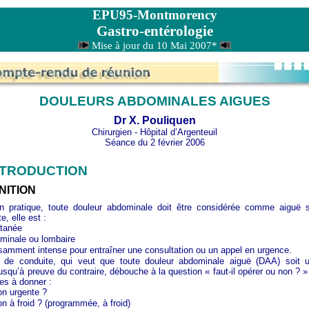
EPU95-Montmorency
Gastro-entérologie
Mise à jour du 10 Mai 2007*
DOULEURS ABDOMINALES AIGUES
Dr X. Pouliquen
Chirurgien - Hôpital d’Argenteuil
Séance du 2 février 2006
NTRODUCTION
INITION
an pratique, toute douleur abdominale doit être considérée comme aiguë s
, elle est :
tanée
minale ou lombaire
isamment intense pour entraîner une consultation ou un appel en urgence.
t de conduite, qui veut que toute douleur abdominale aiguë (DAA) soit 
 jusqu’à preuve du contraire, débouche à la question « faut-il opérer ou non ? 
ses à donner :
on urgente ?
on à froid ? (programmée, à froid)