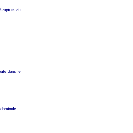
é-rupture du
roite dans le
bdominale :
r