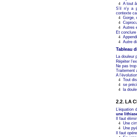
4
A tout 
S’il n’y a 
contexte car
4
Gorge, 
4
Coprocul
4
Autres 
Et conclure 
4
Appendi
4
Autre di
Tableau d
La douleur 
Répéter l’e
Ne pas trop
Traitement 
A l’évolutio
4
Tout di
4
se préci
4
la doule
2.2. LA
L’équation 
une lithias
Il faut élimi
4
Une cir
4
Une pyé
Il faut opére