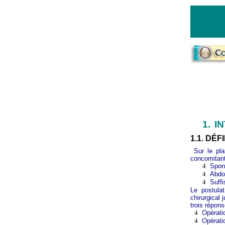
1.
I
1.1. DÉF
Sur le pl
concomitante
4
Spon
4
Abdo
4
Suff
Le postula
chirurgical
trois répon
4
Opérati
4
Opérati