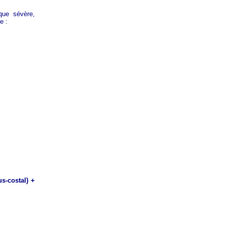
ique sévère,
e :
s-costal) +