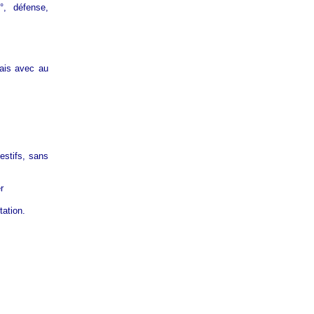
°, défense,
mais avec au
estifs, sans
r
tation.