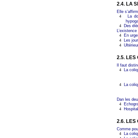
2.4. LA 
Elle s’affi
4
La do
hypoga
4
Des élé
L’existence 
4
En urgen
4
Les jou
4
Ultérieu
2.5. LE
Il faut disti
4
La coliq
4
La coliq
Dan les deu
4
Echogra
4
Hospital
2.6. LE
Comme pour l
4
La coli