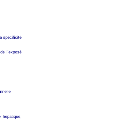
a spécificité
 de l’exposé
nnelle
e hépatique,