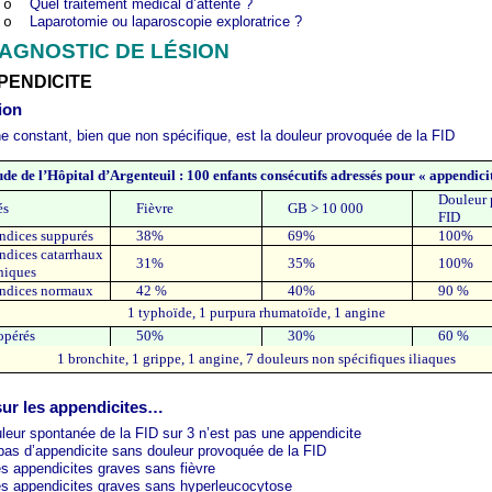
Quel traitement médical d’attente ?
o
Laparotomie ou laparoscopie exploratrice ?
o
IAGNOSTIC DE LÉSION
PPENDICITE
ion
ne constant, bien que non spécifique, est la douleur provoquée de la FID
de de l’Hôpital d’Argenteuil : 100 enfants consécutifs adressés pour « appendici
Douleur
és
Fièvre
GB > 10 000
FID
ndices suppurés
38%
69%
100%
ndices catarrhaux
31%
35%
100%
niques
ndices normaux
42 %
40%
90 %
1 typhoïde, 1 purpura rhumatoïde, 1 angine
opérés
50%
30%
60 %
1 bronchite, 1 grippe, 1 angine, 7 douleurs non spécifiques iliaques
 sur les appendicites…
leur spontanée de la FID sur 3 n’est pas une appendicite
a pas d’appendicite sans douleur provoquée de la FID
des appendicites graves sans fièvre
des appendicites graves sans hyperleucocytose