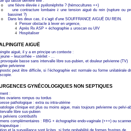
ue qui laisse derrière elle :
une fièvre élevée
è
pyélonéphrite ? (hémocultures ++)
o
une contracture lombaire
è
une tension aiguë du rein (rupture ou pr
o
bassinet ?)
Dans les deux cas, il s’agit d’une SOUFFRANCE AIGUË DU REIN.
o
4
Penser obstacle à lever en urgence,
4
Après Rx ASP + échographie ± uroscan ou UIV
4
Hospitaliser
SALPINGITE AIGUË
ingite aiguë, il y a en principe un contexte :
eune – leucorrhée – stérilet - …
 provoquée basse sans intervalle libre sus-pubien, et douleur pelvienne (TV)
phie pelvienne
nostic peut être difficile, si l’échographie est normale ou forme unilatérale d
scopie.
ES URGENCES GYNÉCOLOGIQUES NON SEPTIQUES
rnent :
tes ovariens rompus ou tordus
sesse pathologique : extra ou intra-utérine
tologie clinique est plus ou moins aigue, mais toujours pelvienne ou pelvi-a
tervalle libre sus-pubien
s pelviens contributifs
mens complémentaires : RBG + échographie endo-vaginale (+++) ou scanne
érapeutique :
tion et la surveillance sont licites, si forte probabilité de formes frustres de