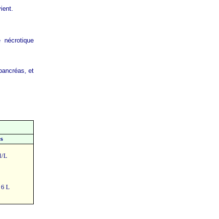
ient.
 nécrotique
pancréas, et
es
l/L
 6 L