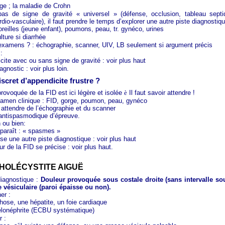
âge ; la maladie de Crohn
pas de signe de gravité « universel » (défense, occlusion, tableau sept
dio-vasculaire), il faut prendre le temps d’explorer une autre piste diagnostiqu
oreilles (jeune enfant), poumons, peau, tr. gynéco, urines
ture si diarrhée
examens ? : échographie, scanner, UIV, LB seulement si argument précis
:
cite avec ou sans signe de gravité : voir plus haut
agnostic : voir plus loin.
iscret d’appendicite frustre ?
provoquée de la FID est ici légère et isolée
è
Il faut savoir attendre !
xamen clinique : FID, gorge, poumon, peau, gynéco
 attendre de l’échographie et du scanner
antispasmodique d’épreuve.
n ou bien:
sparaît : « spasmes »
se une autre piste diagnostique : voir plus haut
ur de la FID se précise : voir plus haut.
 CHOLÉCYSTITE AIGUË
diagnostique :
Douleur provoquée sous costale droite (sans intervalle sou
e vésiculaire (paroi épaisse ou non).
ner :
rhose, une hépatite, un foie cardiaque
lonéphrite (ECBU systématique)
r :