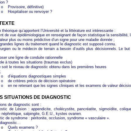
ion ?
Provisoire, définitive)
o
Hospitaliser ou renvoyer ?
o
NTEXTE
 théorique qu’apportent l’Université et la littérature est intéressante :
nt de vue épidémiologique en renseignant de façon statistique la sensibilité, l
valeur plus ou moins prédictive d’un signe pour une maladie donnée ;
 grandes lignes du traitement quand le diagnostic est supposé connu.
rurgien ou le médecin de terrain a besoin d’outils plus décisionnels. Le but
oser une ligne de conduite rationnelle
ble à toutes les situations (traumas exclus)
 soit le niveau de diagnostic obtenu dans les premières heures
;
d’équations diagnostiques simples
o
de critères précis de décision opératoire
o
en ne retenant que les signes cliniques et les examens de valeur décisio
o
OIS SITUATIONS DE DIAGNOSTIC
ions de diagnostic sont :
stic de Lésion : appendicite, cholécystite, pancréatite, sigmoïdite, coliqu
e néphrétique, salpingite, G.E.U., kystes ovarien.
tic de syndrome : péritonite, occlusion, syndrome « vasculaire ».
diagnostic…
Quels examens ?
o