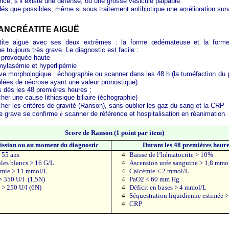
nce, s’il existe une défense, ou une grosse vésicule palpable.
dés que possibles, même si sous traitement antibiotique une amélioration surv
 PANCRÉATITE AIGUË
tite aiguë avec ses deux extrêmes : la forme œdémateuse et la forme
 toujours très grave. Le diagnostic est facile :
 provoquée haute
ylasémie et hyperlipémie
ve morphologique : échographie ou scanner dans les 48 h (la tuméfaction du 
ulées de nécrose ayant une valeur pronostique).
 dès les 48 premières heures ;
her une cause lithiasique biliaire (échographie)
her les critères de gravité (Ranson), sans oublier les gaz du sang et la CRP
e grave se confirme
è
scanner de référence et hospitalisation en réanimation.
Score de Ranson (1 point par item)
ission ou au moment du diagnostic
Durant les 48 premières heur
 55 ans
4
Baisse de l’hématocrite > 10%
les blancs > 16 G/L
4
Ascension urée sanguine > 1,8 mmo
mie > 11 mmol/L
4
Calcémie < 2 mmol/L
 350 U/l
(1,5N)
4
PaO2 < 60 mm Hg
> 250 U/l (6N)
4
Déficit en bases > 4 mmol/L
4
Séquestration liquidienne estimée >
4
CRP