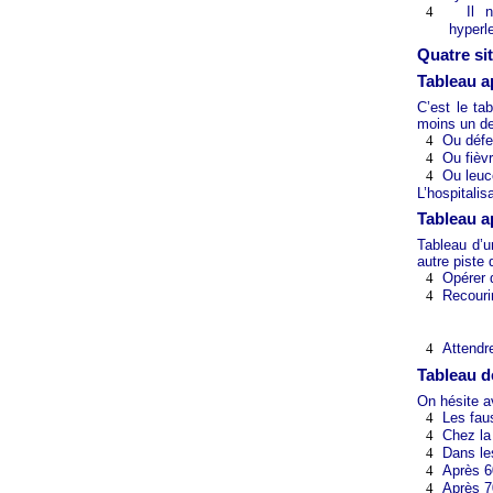
4
Il 
hyperl
Quatre si
Tableau a
C’est le ta
moins un de
4
Ou défen
4
Ou fièv
4
Ou leuc
L’hospitalis
Tableau a
Tableau d’u
autre piste 
4
Opérer 
4
Recouri
4
Attendr
Tableau de
On hésite 
4
Les fau
4
Chez la
4
Dans le
4
Après 6
4
Après 7