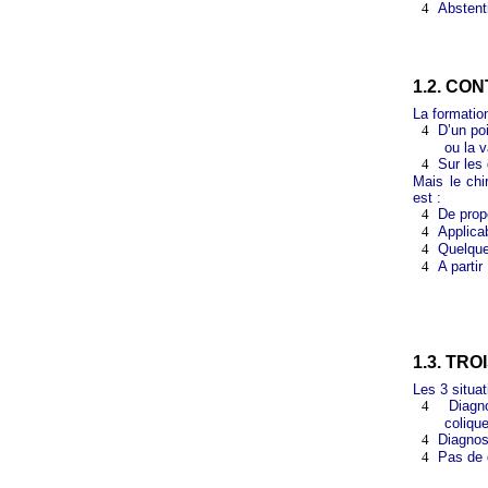
4
Abstent
1.2. CO
La formation
4
D’un poi
ou la 
4
Sur les
Mais le chi
est :
4
De prop
4
Applica
4
Quelque
4
A partir 
1.3. TR
Les 3 situat
4
Diagno
coliqu
4
Diagnos
4
Pas de 