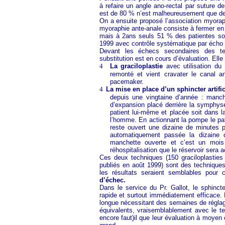
à refaire un angle ano-rectal par suture de
est de 80 % n’est malheureusement que de
On a ensuite proposé l’association myoraphie
myoraphie ante-anale consiste à fermer en 
mais à 2ans seuls 51 % des patientes sont 
1999 avec contrôle systématique par écho 
Devant les échecs secondaires des tec
substitution est en cours d’évaluation. Elle
4
La graciloplastie
avec utilisation du d
remonté et vient cravater le canal an
pacemaker.
4
La mise en place d’un sphincter artific
depuis une vingtaine d’année : manch
d’expansion placé derrière la symphys
patient lui-même et placée soit dans 
l’homme. En actionnant la pompe le pati
reste ouvert une dizaine de minutes p
automatiquement passée la dizaine 
manchette ouverte et c’est un mois 
réhospitalisation que le réservoir sera a
Ces deux techniques (150 graciloplasties 
publiés en août 1999) sont des techniques
les résultats seraient semblables pour
d’échec.
Dans le service du Pr. Gallot, le sphincter
rapide et surtout immédiatement efficace. L
longue nécessitant des semaines de réglag
équivalents, vraisemblablement avec le te
encore faut)il que leur évaluation à moyen 