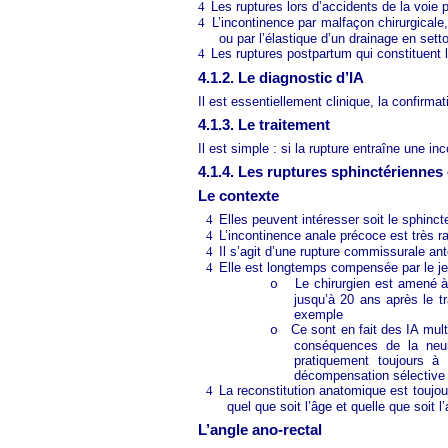
4
Les ruptures lors d’accidents de la voie 
4
L’incontinence par malfaçon chirurgicale,
ou par l’élastique d’un drainage en sett
4
Les ruptures postpartum qui constituent 
4.1.2. Le diagnostic d’IA
Il est essentiellement clinique, la confirm
4.1.3. Le traitement
Il est simple : si la rupture entraîne une inc
4.1.4. Les ruptures sphinctériennes 
Le contexte
4
Elles peuvent intéresser soit le sphincte
4
L’incontinence anale précoce est très ra
4
Il s’agit d’une rupture commissurale ant
4
Elle est longtemps compensée par le je
Le chirurgien est amené 
o
jusqu’à 20 ans après le 
exemple
Ce sont en fait des IA mult
o
conséquences de la neuro
pratiquement toujours à 
décompensation sélective e
4
La reconstitution anatomique est toujou
quel que soit l’âge et quelle que soit l
L’angle ano-rectal