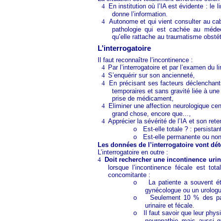
4
En institution où l’IA est évidente : le 
donne l’information.
4
Autonome et qui vient consulter au cab
pathologie qui est cachée au médeci
qu’elle rattache au traumatisme obsté
L’interrogatoire
Il faut reconnaître l’incontinence :
4
Par l’interrogatoire et par l’examen du li
4
S’enquérir sur son ancienneté,
4
En précisant ses facteurs déclenchants
temporaires et sans gravité liée à une 
prise de médicament,
4
Eliminer une affection neurologique cent
grand chose, encore que…,
4
Apprécier la sévérité de l’IA et son rete
Est-elle totale ? : persist
o
Est-elle permanente ou non
o
Les données de l’interrogatoire vont dé
L’interrogatoire en outre :
4
Doit rechercher une incontinence urin
lorsque l’incontinence fécale est tot
concomitante :
La patiente a souvent é
o
gynécologue ou un urologue
Seulement 10 % des pat
o
urinaire et fécale.
Il faut savoir que leur ph
o
neuropathie mais aussi q