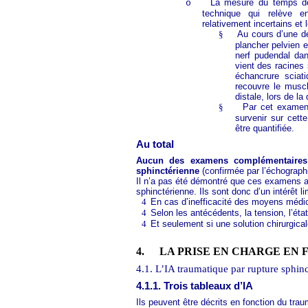
La mesure du temps de 
o
technique qui relève e
relativement incertains et l
§
Au cours d’une d
plancher pelvien e
nerf pudendal dan
vient des racines 
échancrure sciat
recouvre le muscl
distale, lors de la
§
Par cet examen
survenir sur cette
être quantifiée.
Au total
Aucun des examens complémentaires n
sphinctérienne
(confirmée par l’échograph
Il n’a pas été démontré que ces examens ava
sphinctérienne. Ils sont donc d’un intérêt li
4
En cas d’inefficacité des moyens médic
4
Selon les antécédents, la tension, l’éta
4
Et seulement si une solution chirurgica
4.
LA PRISE EN CHARGE EN
4.1. L’IA traumatique par rupture sphin
4.1.1. Trois tableaux d’IA
Ils peuvent être décrits en fonction du tra