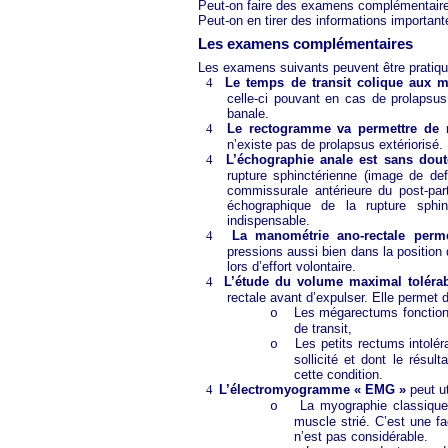
Peut-on faire des examens complémentaires
Peut-on en tirer des informations importan
Les examens complémentaires
Les examens suivants peuvent être pratiqu
4
Le temps de transit colique aux m
celle-ci pouvant en cas de prolapsus 
banale.
4
Le rectogramme va permettre de re
n’existe pas de prolapsus extériorisé.
4
L’échographie anale est sans dout
rupture sphinctérienne (image de de
commissurale antérieure du post-par
échographique de la rupture sphi
indispensable.
4
La manométrie ano-rectale perme
pressions aussi bien dans la position 
lors d’effort volontaire.
4
L’étude du volume maximal toléra
rectale avant d’expulser. Elle permet d
Les mégarectums fonction
o
de transit,
Les petits rectums intolér
o
sollicité et dont le résul
cette condition.
4
L’électromyogramme « EMG »
peut ut
La myographie classique 
o
muscle strié. C’est une faç
n’est pas considérable.