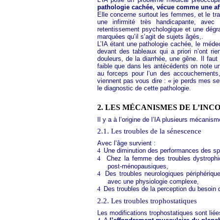
pathologie cachée, vécue comme une aff
Elle concerne surtout les femmes, et le t
une infirmité très handicapante, avec 
retentissement psychologique et une dégra
marquées qu’il s’agit de sujets âgés,.
L’IA étant une pathologie cachée, le médec
devant des tableaux qui a priori n’ont ri
douleurs, de la diarrhée, une gêne. Il faut
faible que dans les antécédents on note un
au forceps pour l’un des accouchements,
viennent pas vous dire : « je perds mes selle
le diagnostic de cette pathologie.
2.
LES MÉCANISMES DE L’INC
Il y a à l’origine de l’IA plusieurs mécanism
2.1. Les troubles de la sénescence
Avec l’âge survient :
4
Une diminution des performances des sph
4
Chez la femme des troubles dystrophi
post-ménopausiques,
4
Des troubles neurologiques périphérique
avec une physiologie complexe,
4
Des troubles de la perception du besoin 
2.2. Les troubles trophostatiques
Les modifications trophostatiques sont liée