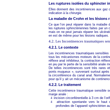
Les ruptures isolées du sphincter i
Elles donnent des incontinences aux gaz q
indication à la chirurgie.
La maladie de Crohn et les lésions 
Ce que l’on peut réparer dans la maladie d
les ruptures sphinctériennes faites par un c
mais on ne peut jamais réparer les ulcérati
en est de même pour les lésions radiques.
4.2. Les Incontinences traumatiques sen
4.2.1. Le contexte
Les incontinences traumatiques sensibles 
tous les mécanismes moteurs de la continen
réflexe anal inhibiteur, la contraction réfl
en jeu par le perte de la sensibilité anale 
De telles incontinences sont très rares e
ponts muqueux », survenant surtout après t
la circonférence du canal anal. Normaleme
pour qu’il y ait un mécanisme de continenc
4.2.2. Le traitement
Cette incontinence traumatique sensible s
marge anale :
4
incision circonférentielle à 3 cm de l’ori
4
attraction spontanée vers le haut d
profondes de l’appareil sphinctérien a