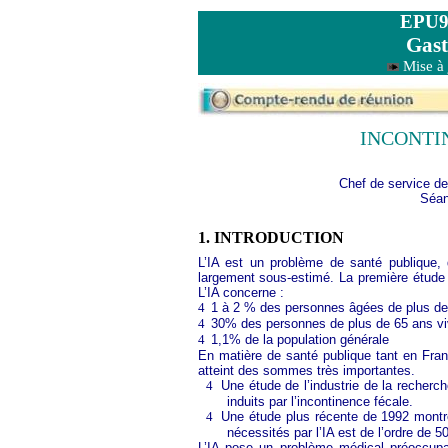
EPU9
Gast
Mise à 
INCONTI
Chef de service de 
Séan
1.
INTRODUCTION
L’IA est un problème de santé publique, 
largement sous-estimé. La première étude 
L’IA concerne :
4
1 à 2 % des personnes âgées de plus de 
4
30% des personnes de plus de 65 ans viv
4
1,1% de la population générale
En matière de santé publique tant en Fran
atteint des sommes très importantes.
4
Une étude de l’industrie de la recherch
induits par l’incontinence fécale.
4
Une étude plus récente de 1992 montre
nécessités par l’IA est de l’ordre de 5
L’IA pose un problème médical préoccupant.