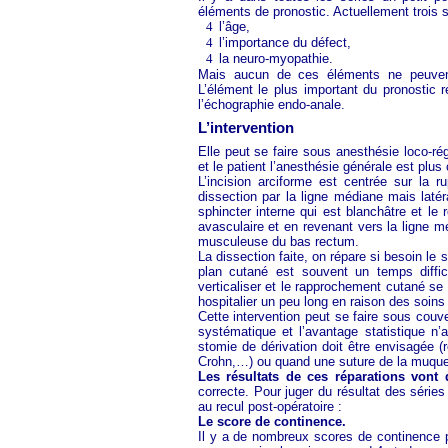
éléments de pronostic. Actuellement trois s
4
l’âge,
4
l’importance du défect,
4
la neuro-myopathie.
Mais aucun de ces éléments ne peuvent 
L’élément le plus important du pronostic r
l’échographie endo-anale.
L’intervention
Elle peut se faire sous anesthésie loco-rég
et le patient l’anesthésie générale est plus 
L’incision arciforme est centrée sur la 
dissection par la ligne médiane mais latér
sphincter interne qui est blanchâtre et le
avasculaire et en revenant vers la ligne 
musculeuse du bas rectum.
La dissection faite, on répare si besoin le 
plan cutané est souvent un temps diffici
verticaliser et le rapprochement cutané se 
hospitalier un peu long en raison des soins
Cette intervention peut se faire sous couve
systématique et l’avantage statistique n’
stomie de dérivation doit être envisagée (
Crohn,…) ou quand une suture de la muqueu
Les résultats de ces réparations vont
correcte. Pour juger du résultat des séries
au recul post-opératoire :
Le score de continence.
Il y a de nombreux scores de continence p