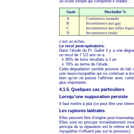
un score simple qui comprend 4 stades :
Stade
Morbidité %
A
Continence normale
B
Incontinence aux gaz
C
Incontinence aux selles liqui
D
Incontinence totale
c’est un échec.
Le recul post-opératoire.
Dans l’étude du Pr. Gallot il y a une dég
un recul de 7 1/2 ans on a :
4
80% de bons résultats à 1 an
4
70% au terme de l’étude.
Cette dégradation semble provenir du fait 
une neuro-myopathie qui va continuer à évo
bien qu’on ne puisse l’affirmer avec certi
plus importante.
4.1.5. Quelques cas particuliers
Lorsqu’une suppuration persiste
Il faut mettre à plat (ce peut être une inte
Les ruptures latérales
Elles peuvent être d’origine post-traumatiqu
Elles sont en principe immédiatement inva
principe de la réparation est le même et l
myopathie n’influent pas sur le pronostic).