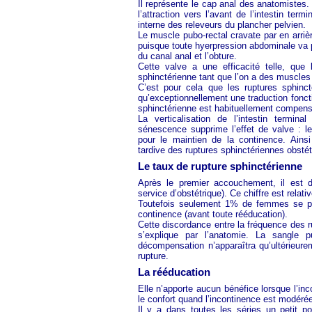
Il représente le cap anal des anatomistes.
l’attraction vers l’avant de l’intestin ter
interne des releveurs du plancher pelvien.
Le muscle pubo-rectal cravate par en arrière
puisque toute hyerpression abdominale va pla
du canal anal et l’obture.
Cette valve a une efficacité telle, que 
sphinctérienne tant que l’on a des muscles
C’est pour cela que les ruptures sphinc
qu’exceptionnellement une traduction fonc
sphinctérienne est habituellement compen
La verticalisation de l’intestin termi
sénescence supprime l’effet de valve : le
pour le maintien de la continence. Ainsi
tardive des ruptures sphinctériennes obstét
Le taux de rupture sphinctérienne
Après le premier accouchement, il est d
service d’obstétrique). Ce chiffre est relati
Toutefois seulement 1% de femmes se pl
continence (avant toute rééducation).
Cette discordance entre la fréquence des r
s’explique par l’anatomie. La sangle 
décompensation n’apparaîtra qu’ultérieure
rupture.
La rééducation
Elle n’apporte aucun bénéfice lorsque l’inco
le confort quand l’incontinence est modérée
Il y a dans toutes les séries un petit p