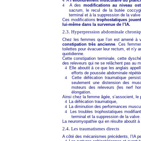
4
A
l’effondrement musculaire du planc
4
A des
modifications au niveau osté
sacrum, le recul de la butée coccygie
terminal et à la suppression de la valve
Ces modifications
trophostatiques jouent
lui-même dans la survenue de l’IA.
2.3. Hyperpression abdominale chroniqu
Chez les femmes que l’on est amené à voi
constipation très ancienne
. Ces femmes 
toilettes pour évacuer leur rectum, et n’y 
quotidienne.
Cette constipation terminale, cette dysch
des releveurs qui ne se relâchent pas au 
4
Elle aboutit à ce que les anglais appel
efforts de poussée abdominale répété
4
Cette défécation traumatique persi
seulement une distension des musc
moteurs des releveurs (les nerf ho
élongation.
Ainsi chez la femme âgée, s’associent, le p
4
La défécation traumatique,
4
La diminution des performances muscula
4
Les troubles trophostatiques modifiant 
terminal et la suppression de la valve 
La neuromyopathie qui en résulte aboutit à
2.4. Les traumatismes directs
A côté des mécanismes précédents, l’IA pe