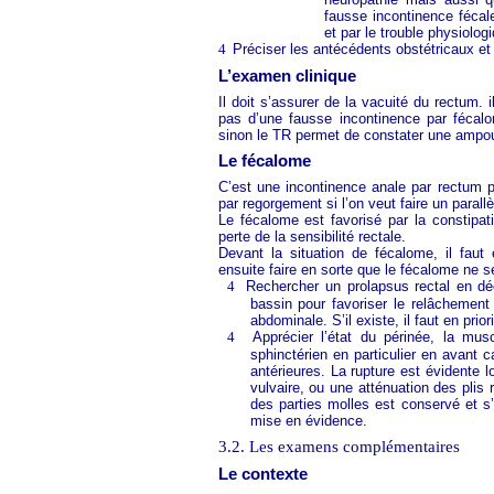
fausse incontinence fécale
et par le trouble physiologi
4
Préciser les antécédents obstétricaux et
L’examen clinique
Il doit s’assurer de la vacuité du rectum. i
pas d’une fausse incontinence par fécalom
sinon le TR permet de constater une ampoul
Le fécalome
C’est une incontinence anale par rectum p
par regorgement si l’on veut faire un parallè
Le fécalome est favorisé par la constipati
perte de la sensibilité rectale.
Devant la situation de fécalome, il fau
ensuite faire en sorte que le fécalome ne s
4
Rechercher un prolapsus rectal en déc
bassin pour favoriser le relâchemen
abdominale. S’il existe, il faut en priorit
4
Apprécier l’état du périnée, la musc
sphinctérien en particulier en avant 
antérieures. La rupture est évidente l
vulvaire, ou une atténuation des plis
des parties molles est conservé et s’e
mise en évidence.
3.2. Les examens complémentaires
Le contexte