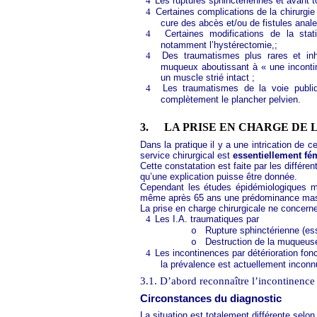
4
Les ruptures sphinctériennes et avant t
4
Certaines complications de la chirurgi
cure des abcès et/ou de fistules anale
4
Certaines modifications de la stat
notamment l’hystérectomie,;
4
Des traumatismes plus rares et inh
muqueux aboutissant à « une inconti
un muscle strié intact ;
4
Les traumatismes de la voie publi
complètement le plancher pelvien.
3.
LA PRISE EN CHARGE DE 
Dans la pratique il y a une intrication de
service chirurgical est
essentiellement fé
Cette constatation est faite par les différe
qu’une explication puisse être donnée.
Cependant les études épidémiologiques m
même après 65 ans une prédominance mas
La prise en charge chirurgicale ne concerne
4
Les I.A. traumatiques par
Rupture sphinctérienne (es
o
Destruction de la muqueuse 
o
4
Les incontinences par détérioration fonc
la prévalence est actuellement inconn
3.1. D’abord reconnaître l’incontinence
Circonstances du diagnostic
La situation est totalement différente selon