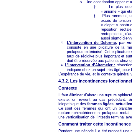
Une constipation apparue apr
o
§
Le plus souv
« anisme » qui éta
§
Plus rarement, u
excès de tension 
« clapet » obstruc
reposition recta
rectopexie » ; d’au
aussi sigmoïdienn
4
L’intervention de Delorme
, par vo
consiste en une plicature de la m
prolapsus extériorisé. Cette plicature 
taux de récidive plus important et sur
doit être réservée aux patients chez q
4
L’intervention d’Altemeier :
résection
indiquée chez un sujet très âgé, pour 
L’espérance de vie, et le contexte général v
4.3.2. Les incontinences fonctionn
Contexte
Il faut éliminer d’abord une rupture sphin
existe, on revient au cas précédant. S
idiopathique des
femmes âgées, actuelle
Ce sont des femmes qui ont un plancher
rupture sphinctérienne ni prolapsus rectal
une verticalisation de l’intestin terminal av
Comment traiter cette incontinence
Pendant une période il a été proposé une m