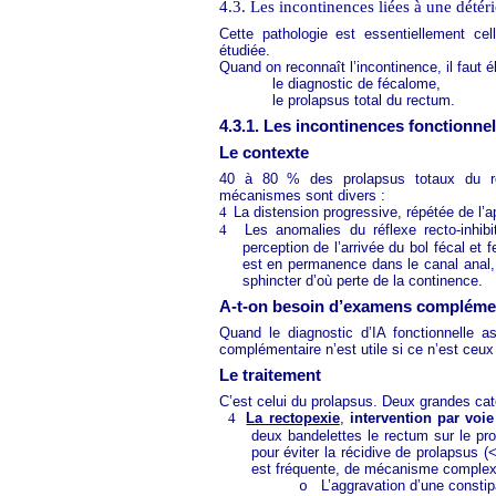
4.3. Les incontinences liées à une détér
Cette pathologie est essentiellement ce
étudiée.
Quand on reconnaît l’incontinence, il faut él
le diagnostic de fécalome,
le prolapsus total du rectum.
4.3.1. Les incontinences fonctionne
Le contexte
40 à 80 % des prolapsus totaux du re
mécanismes sont divers :
4
La distension progressive, répétée de l’a
4
Les anomalies du réflexe recto-inhibi
perception de l’arrivée du bol fécal et
est en permanence dans le canal anal, l
sphincter d’où perte de la continence.
A-t-on besoin d’examens compléme
Quand le diagnostic d’IA fonctionnelle 
complémentaire n’est utile si ce n’est ceu
Le traitement
C’est celui du prolapsus. Deux grandes cat
4
La rectopexie
,
intervention par voie
deux bandelettes le rectum sur le prom
pour éviter la récidive de prolapsus (
est fréquente, de mécanisme complexe e
L’aggravation d’une constipa
o