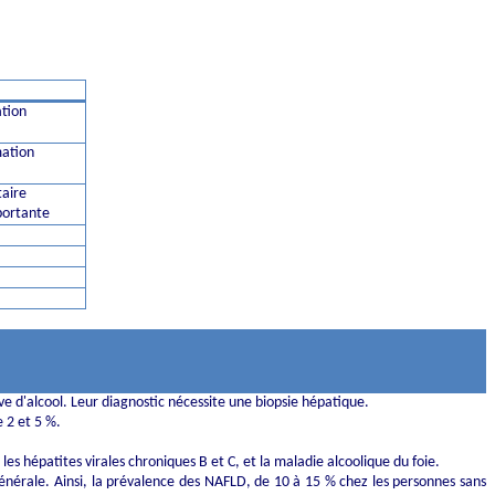
ation
mation
taire
mportante
ve d'alcool. Leur diagnostic nécessite une biopsie hépatique.
 2 et 5 %.
s hépatites virales chroniques B et C, et la maladie alcoolique du foie.
énérale. Ainsi, la prévalence des NAFLD, de 10 à 15 % chez les personnes sans