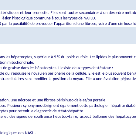
éristiques et leur pronostic. Elles sont toutes secondaires à un désordre métab
e, lésion histologique commune à tous les types de NAFLD.
par la possibilité de provoquer l'apparition d'une fibrose, voire d'une cirrhose 
ns les hépatocytes, supérieur à 5 % du poids du foie. Les lipides le plus souvent c
ation mitochondriale.
es de graisse dans les hépatocytes. Il existe deux types de stéatose :
e qui repousse le noyau en périphérie de la cellule. Elle est le plus souvent bé
intracellulaires sans modifier la position du noyau. Elle a une évolution péjora
tion, une nécrose et une fibrose périsinusoïdale et/ou portale.
tose. Plusieurs synonymes désignent également cette pathologie : hépatite diabé
cytes pour retenir le diagnostic de stéatohépatite.
xte et des signes de souffrance hépatocytaire, aspect ballonné des hépatocytes 
istologiques des NASH.