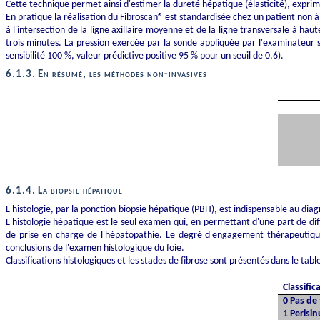
Cette technique permet ainsi d'estimer la dureté hépatique (élasticité), exprimé
En pratique la réalisation du Fibroscan® est standardisée chez un patient non à 
à l'intersection de la ligne axillaire moyenne et de la ligne transversale à h
trois minutes. La pression exercée par la sonde appliquée par l'examinateur su
sensibilité 100 %, valeur prédictive positive 95 % pour un seuil de 0,6).
6.1.3.
En résumé, les méthodes non-invasives
6.1.4.
La biopsie hépatique
L'histologie, par la ponction-biopsie hépatique (PBH), est indispensable au di
L'histologie hépatique est le seul examen qui, en permettant d'une part de dif
de prise en charge de l'hépatopathie. Le degré d'engagement thérapeutique,
conclusions de l'examen histologique du foie.
Classifications histologiques et les stades de fibrose sont présentés dans le tabl
Classifi
0 Pas de
1 Perisi