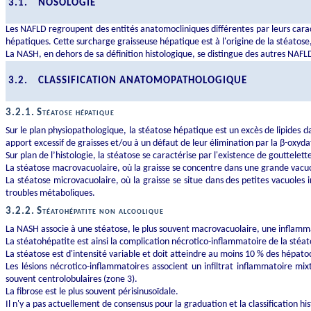
3.1.
NOSOLOGIE
Les NAFLD regroupent des entités anatomocliniques différentes par leurs caract
hépatiques. Cette surcharge graisseuse hépatique est à l'origine de la stéatos
La NASH, en dehors de sa définition histologique, se distingue des autres NAFLD 
3.2.
CLASSIFICATION ANATOMOPATHOLOGIQUE
3.2.1.
Stéatose hépatique
Sur le plan physiopathologique, la stéatose hépatique est un excès de lipides da
apport excessif de graisses et/ou à un défaut de leur élimination par la β-oxyd
Sur plan de l’histologie, la stéatose se caractérise par l'existence de gouttelett
La stéatose macrovacuolaire, où la graisse se concentre dans une grande vacuol
La stéatose microvacuolaire, où la graisse se situe dans des petites vacuoles 
troubles métaboliques.
3.2.2.
Stéatohépatite non alcoolique
La NASH associe à une stéatose, le plus souvent macrovacuolaire, une inflamma
La stéatohépatite est ainsi la complication nécrotico-inflammatoire de la stéa
La stéatose est d'intensité variable et doit atteindre au moins 10 % des hépato
Les lésions nécrotico-inflammatoires associent un infiltrat inflammatoire mi
souvent centrolobulaires (zone 3).
La fibrose est le plus souvent périsinusoïdale.
Il n'y a pas actuellement de consensus pour la graduation et la classification h