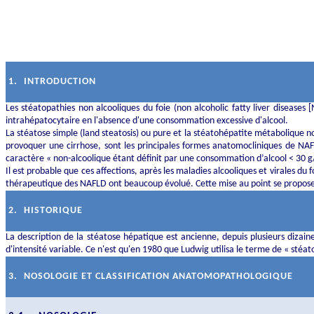
1.
INTRODUCTION
Les stéatopathies non alcooliques du foie (non alcoholic
fatty
liver
diseases
[N
intrahépatocytaire en l'absence d'une consommation excessive d'alcool.
La stéatose simple (land steatosis) ou pure et la stéatohépatite métabolique 
provoquer une cirrhose, sont les principales formes anatomocliniques de NAF
caractère « non-alcoolique étant définit par une consommation d’alcool < 30 g
Il est probable que ces affections, après les maladies alcooliques et virales d
thérapeutique des NAFLD ont beaucoup évolué. Cette mise au point se propose 
2.
HISTORIQUE
La description de la stéatose hépatique est ancienne, depuis plusieurs dizain
d'intensité variable. Ce n'est qu'en 1980 que Ludwig utilisa le terme de « sté
3.
NOSOLOGIE ET CLASSIFICATION ANATOMOPATHOLOGIQUE