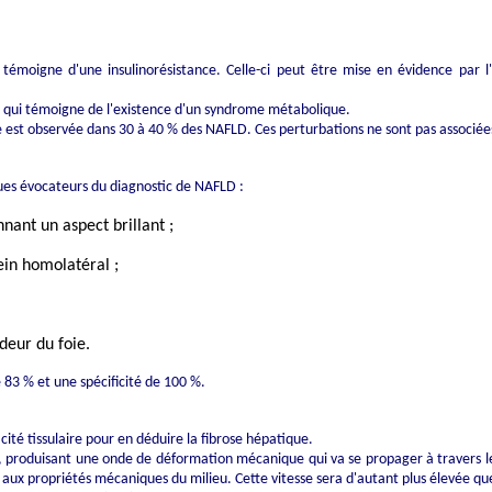
témoigne d'une insulinorésistance. Celle-ci peut être mise en évidence par
as qui témoigne de l'existence d'un syndrome métabolique.
ne est observée dans 30 à 40 % des NAFLD. Ces perturbations ne sont pas associée
ques évocateurs du diagnostic de NAFLD :
nant un aspect brillant ;
ein homolatéral ;
deur du foie.
 83 % et une spécificité de 100 %.
cité tissulaire pour en déduire la fibrose hépatique.
, produisant une onde de déformation mécanique qui va se propager à travers l
ux propriétés mécaniques du milieu. Cette vitesse sera d'autant plus élevée que 