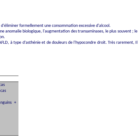
et d'éliminer formellement une consommation excessive d'alcool.
ne anomalie biologique, l'augmentation des transaminases, le plus souvent ; le
on.
NAFLD, à type d’asthénie et de douleurs de l'hypocondre droit. Très rarement, Il
cas
 cas
anguins +