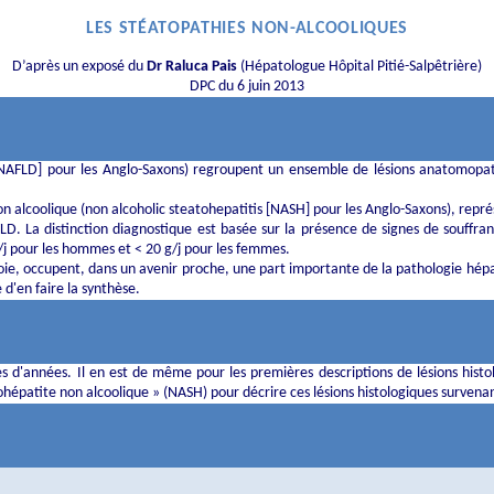
LES STÉATOPATHIES NON-ALCOOLIQUES
D’après un exposé du
Dr Raluca Pais
(Hépatologue Hôpital Pitié-Salpêtrière)
DPC du 6 juin 2013
AFLD] pour les Anglo-Saxons) regroupent un ensemble de lésions anatomopat
non alcoolique (non alcoholic steatohepatitis [NASH] pour les Anglo-Saxons), re
LD. La distinction diagnostique est basée sur la présence de signes de souffr
/j pour les hommes et < 20 g/j pour les femmes.
u foie, occupent, dans un avenir proche, une part importante de la pathologie hépa
d'en faire la synthèse.
es d'années. Il en est de même pour les premières descriptions de lésions histo
atohépatite non alcoolique » (NASH) pour décrire ces lésions histologiques surven