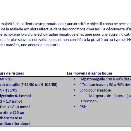
 une majorité de patients asymptomatiques ; aucun critère objectif connu ne perm
e la maladie est alors effectué dans des conditions diverses : la découverte d'u
peréchogène
lors d'une échographie hépatique effectuée pour une autre indicati
sont le plus souvent non spécifiques et non corrélés à la gravité ou au type de 
es nausées, une anorexie, un prurit.
eurs de risques
Les moyens diagnostiques
•
MI > 25
Hépatomégalie : 30 à 40% des 
•
é
our de taille (F
94/80 ou
H
102/88
)
Transaminases
: 50 à 90% des
•
A
>
135/85
Echo pour stéatose
•
lycémie>6.1 mmol
Marqeurs de fibrose (s
Fibroscan)
G > 1.7 mmol
•
PBH
DLc
< 1/1.3 mmol
erritine 350 µg
théromatose
amiliaux 1er degré