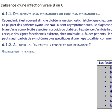
L’absence d'une infection virale B ou C
6.1.1.
Des patients asymptomatiques ou pauci-symptomatiques…
Cependant, il est souvent difficile d'obtenir un diagnostic histologique chez
La plupart des patients ayant une NAFLD sont asymptomatiques. Le diagnostic d
bilan d'une comorbidité associée, surpoids ou diabète ; l'existence d'un foie
hy
Lorsque des signes fonctionnels existent, chez moins de 30 % des patients, ils 
peut s'agir parfois de symptômes plus spécifiques d'une hépatopathie, comme d
6.1.2.
Au total, qu’en faut-il y penser et que demander ?
Globalement y penser…
Les fact
•
B
•
T
•
T
•
G
•
T
•
H
•
F
•
A
•
F