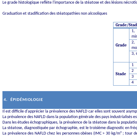
Le grade histologique reflète l'importance de la stéatose et des lésions nécroti
Graduation et stadification des stéatopathies non alcooliques
Grade/Sta
1,
mi
2,
Grade
mo
3, 
1
2
Stade
3
4
4.
ÉPIDÉMIOLOGIE
Il est difficile d'apprécier la prévalence des NAFLD car elles sont souvent asy
La prévalence des NAFLD dans la population générale des pays industrialisés e
Dans les études échographiques, la prévalence de la stéatose dans la populati
La stéatose, diagnostiquée par échographie, est le troisième diagnostic en fréq
La prévalence des NAFLD chez les personnes obèses (IMC > 30 kg/m² ; tour de 