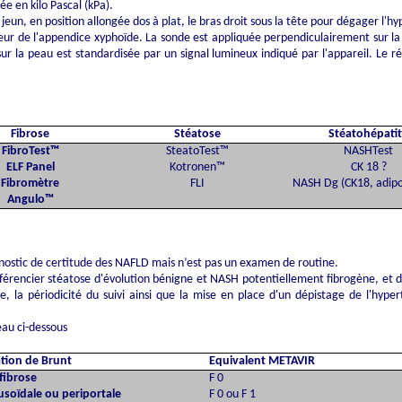
e en kilo Pascal (kPa).
jeun, en position allongée dos à plat, le bras droit sous la tête pour dégager l'h
auteur de l'appendice xyphoïde. La sonde est appliquée perpendiculairement sur 
r la peau est standardisée par un signal lumineux indiqué par l'appareil. Le ré
Fibrose
Stéatose
Stéatohépati
FibroTest™
SteatoTest™
NASHTest
ELF Panel
Kotronen™
CK 18 ?
Fibromètre
FLI
NASH Dg (CK18,
adip
Angulo
™
agnostic de certitude des NAFLD mais n’est pas un examen de routine.
férencier stéatose d'évolution bénigne et NASH potentiellement fibrogène, et d'a
 la périodicité du suivi ainsi que la mise en place d'un dépistage de l'hype
eau ci-dessous
cation de
Brunt
Equivalent METAVIR
 fibrose
F 0
nusoïdale ou periportale
F 0 ou F 1