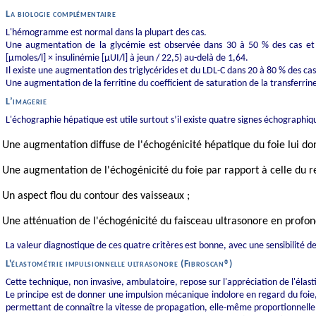
La biologie complémentaire
L'hémogramme est normal dans la plupart des cas.
Une augmentation de la glycémie est observée dans 30 à 50 % des cas et 
[μmoles/l] × insulinémie [µUI/l] à jeun / 22,5) au-delà de 1,64.
Il existe une augmentation des triglycérides et du LDL-C dans 20 à 80 % des c
Une augmentation de la ferritine du coefficient de saturation de la transferri
L’imagerie
L'échographie hépatique est utile surtout s’il existe quatre signes échographi
Une augmentation diffuse de l'échogénicité hépatique du foie lui don
Une augmentation de l'échogénicité du foie par rapport à celle du r
Un aspect flou du contour des vaisseaux ;
Une atténuation de l'échogénicité du faisceau ultrasonore en profon
La valeur diagnostique de ces quatre critères est bonne, avec une sensibilité de
L'élastométrie impulsionnelle ultrasonore (Fibroscan®)
Cette technique, non invasive, ambulatoire, repose sur l'appréciation de l'élasti
Le principe est de donner une impulsion mécanique indolore en regard du foie
permettant de connaître la vitesse de propagation, elle-même proportionnelle a