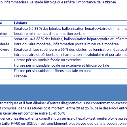
co-inflammatoires. Le stade histologique reflète l'importance de la fibrose
de
Lésions
Stéatose 6 à 33 % des lobules, ballonnisation hépatocytaire et inflamm
nime
lobulaire minime, pas d'inflammation portale
Stéatose 34 à 66 % des lobules, ballonnisation hépatocytaire et inflam
dérée
intralobulaire modérée, inflammation portale mineure à modérée
sévère
Stéatose diffuse supérieure à 66 % des lobules, ballonnisation hépatocy
intralobulaire et périportale, inflammation intralobulaire et portale i
Fibrose périsinusoïdale focale ou extensive
Fibrose périsinusoïdale focale ou extensive et fibrose portale
Fibrose périsinusoïdale et fibrose portale en pont
Cirrhose
mptomatiques et il faut éliminer d'autres diagnostics ou une consommation excessi
st comprise, dans les études post-mortem, entre 20 et 25 %, celle des NASH entre
on générale est comprise entre 15 et 60 %
uence chez des patients consultant un service d'hépato-gastroentérologie après le
taille 94/80 ou 102/88), est sensiblement plus élevée que dans la population g