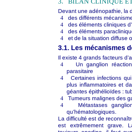
3.
BILAN CLINIQUE E
Devant une adénopathie, la d
des différents mécanism
4
des éléments cliniques d’
4
des éléments paraclinique
4
et de la situation diffuse
4
3.1. Les mécanismes d
Il existe 4 grands facteurs d’
Un ganglion réactionn
4
parasitaire
Certaines infections q
4
plus inflammatoires et da
géantes épithélioïdes : t
Tumeurs malignes des g
4
Métastases ganglio
4
qu’hématologiques.
La difficulté est de reconnaî
est extrêmement grave. La