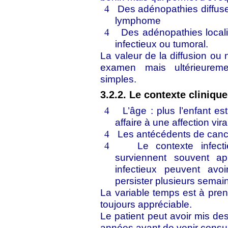
Des adénopathies diffuses
4
lymphome
Des adénopathies local
4
infectieux ou tumoral.
La valeur de la diffusion ou
examen mais ultérieurem
simples.
3.2.2. Le contexte cliniqu
L’âge : plus l’enfant e
4
affaire à une affection vi
Les antécédents de canc
4
Le contexte infecti
4
surviennent souvent ap
infectieux peuvent avo
persister plusieurs semai
La variable temps est à pren
toujours appréciable.
Le patient peut avoir mis d
années avant de venir consul