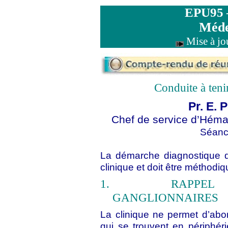
EPU95 
Méde
Mise à j
Conduite à teni
Pr. E. 
Chef de service d’Hémat
Séanc
La démarche diagnostique d
clinique et doit être méthodiq
1.
RAPPEL
GANGLIONNAIRES
La clinique ne permet d’abord
qui se trouvent en périphéri