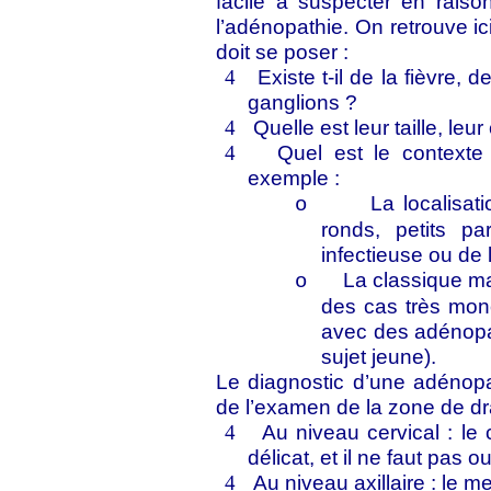
facile à suspecter en raison
l’adénopathie. On retrouve ic
doit se poser :
Existe t-il de la fièvre,
4
ganglions ?
Quelle est leur taille, leu
4
Quel est le contexte
4
exemple :
La localisat
o
ronds, petits p
infectieuse ou de l
La classique m
o
des cas très mon
avec des adénopat
sujet jeune).
Le diagnostic d’une adénopa
de l’examen de la zone de dr
Au niveau cervical : le
4
délicat, et il ne faut pas o
Au niveau axillaire : le m
4