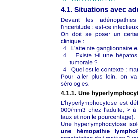
4.1. Situations avec a
Devant les adénopathies
l’incertitude : est-ce infectie
On doit se poser un certa
clinique :
L’atteinte ganglionnaire e
4
Existe t-il une hépato
4
tumorale ?
Quel est le contexte : ma
4
Pour aller plus loin, on v
sérologies.
4.1.1. Une hyperlymphocy
L’hyperlymphocytose est dé
000/mm3 chez l’adulte, > à 
taux et non le pourcentage).
Une hyperlymphocytose iso
une hémopathie lymphoï