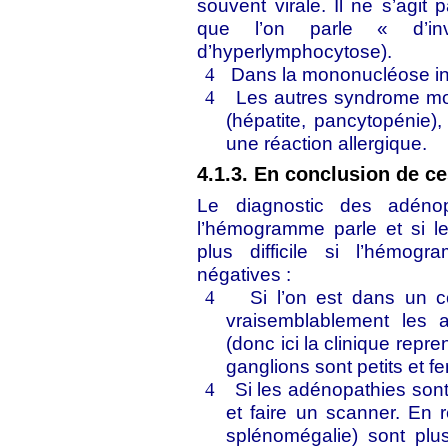
souvent virale. Il ne s’agit
que l’on parle « d’in
d’hyperlymphocytose).
Dans la mononucléose inf
4
Les autres syndrome m
4
(hépatite, pancytopénie),
une réaction allergique.
4.1.3. En conclusion de c
Le diagnostic des adénop
l’hémogramme parle et si les
plus difficile si l’hémog
négatives :
Si l’on est dans un c
4
vraisemblablement les a
(donc ici la clinique repr
ganglions sont petits et f
Si les adénopathies son
4
et faire un scanner. En r
splénomégalie) sont plu