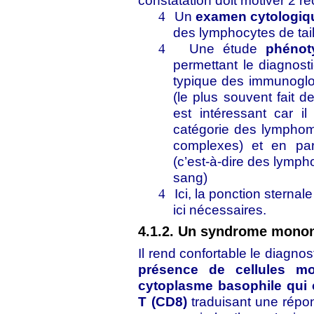
constatation doit motiver 2 r
Un
examen cytologiq
4
des lymphocytes de tail
Une étude
phénot
4
permettant le diagnos
typique des immunoglo
(le plus souvent fait 
est intéressant car i
catégorie des lymphome
complexes) et en par
(c’est-à-dire des lymp
sang)
Ici, la ponction sternal
4
ici nécessaires.
4.1.2. Un syndrome mono
Il rend confortable le diagnos
présence de cellules mo
cytoplasme basophile qui c
T (CD8)
traduisant une répon