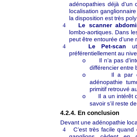
adénopathies déjà d’un c
localisation ganglionnair
la disposition est très po
Le scanner abdomi
4
lombo-aortiques. Dans les
peut être entourée d’une
Le Pet-scan
uti
4
préférentiellement au nive
Il n’a pas d’i
o
différencier entre 
Il a par
o
adénopathie tumo
primitif retrouvé
Il a un intérêt
o
savoir s’il reste d
4.2.4. En conclusion
Devant une adénopathie locali
C’est très facile quand
4
ganglions cèdent en 