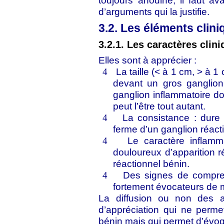
toujours anodine, il faut av
d’arguments qui la justifie.
3.2. Les éléments clini
3.2.1. Les caractères cli
Elles sont à apprécier :
La taille (< à 1 cm, > à 1
4
devant un gros ganglion 
ganglion inflammatoire do
peut l’être tout autant.
La consistance : dure
4
ferme d’un ganglion réact
Le caractère inflamm
4
douloureux d’apparition r
réactionnel bénin.
Des signes de compres
4
fortement évocateurs de m
La diffusion ou non des 
d’appréciation qui ne perm
bénin mais qui permet d’évoq