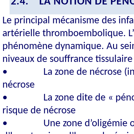
2.4.
LA NOTION DE PÉ
Le principal mécanisme des infa
artérielle thromboembolique. L’
phénomène dynamique. Au sein de
niveaux de souffrance tissulaire 
•
La zone de nécrose (in
nécrose
•
La zone dite de « péno
risque de nécrose
•
Une zone d’oligémie ou