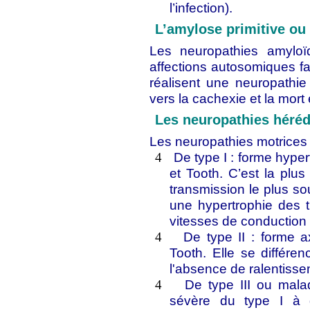
l’infection).
L’amylose primitive o
Les neuropathies amyloïd
affections autosomiques fa
réalisent une neuropathie 
vers la cachexie et la mor
Les neuropathies héréd
Les neuropathies motrices 
De type I : forme hype
4
et Tooth. C’est la plu
transmission le plus s
une hypertrophie des 
vitesses de conduction
De type II : forme 
4
Tooth. Elle se différen
l'absence de ralentiss
De type III ou mala
4
sévère du type I à 