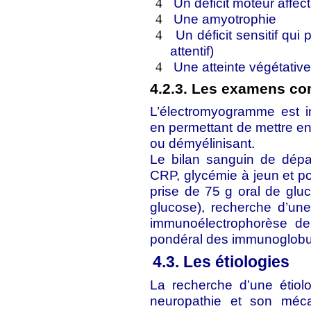
Un déficit moteur affec
4
Une amyotrophie
4
Un déficit sensitif qui
4
attentif)
Une atteinte végétativ
4
4.2.3. Les examens c
L’électromyogramme est i
en permettant de mettre e
ou démyélinisant.
Le bilan sanguin de dépa
CRP, glycémie à jeun et po
prise de 75 g oral de glu
glucose), recherche d’un
immunoélectrophorèse de
pondéral des immunoglobul
4.3. Les étiologies
La recherche d’une étiol
neuropathie et son méc