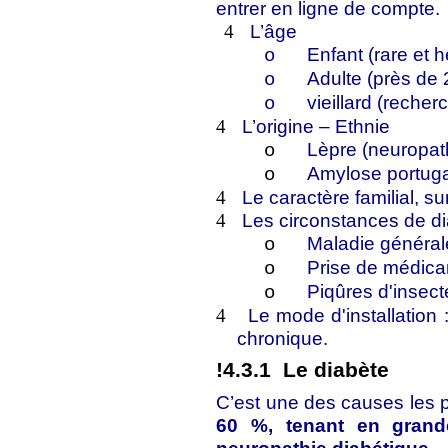
entrer en ligne de compte.
L’âge
4
Enfant (rare et h
o
Adulte (près de
o
vieillard (reche
o
L’origine – Ethnie
4
Lèpre (neuropat
o
Amylose portug
o
Le caractère familial, s
4
Les circonstances de di
4
Maladie générale
o
Prise de médic
o
Piqûres d'insect
o
Le mode d'installation 
4
chronique.
!4.3.1
Le diabète
C’est une des causes les 
60 %, tenant en grande 