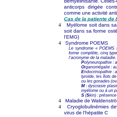
démyélinisante. Celles-c
anticorps dirigée cont
comme une activité an
Cas de la patiente de
Myélome soit dans sa 
4
soit dans sa forme ost
l’EMG)
Syndrome POEMS
4
Le syndrome « POEMS »
forme complète, cinq type
l’acronyme de la maladie.
P
olyneuropathie : a
O
rganomégalie : au
E
ndocrinopathie : 
tyroïde, les îlots 
ou les gonades (ova
M
: dyscrasie plas
myélome ou à un pl
S
(
S
kin
) : présenc
Maladie de Waldenstr
4
Cryoglobulinémies dev
4
virus de l’hépatite C