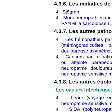
4.3.6. Les maladies d
Sjögren,
4
Mononeuropathies multi
4
PAN et la sarcoïdose 
4.3.7. Les autres path
Les hémopathies par 
4
(méningoradiculites p
douloureuse asymétriq
Cancers par infiltrat
4
ou atteinte paranéo
neuropathie doulour
neuropathie sensitive mu
4.3.8. Les autres étiol
Les causes Infectieuse
Lèpre (voyage e
4
neuropathie sensitive mu
SIDA (polyneuropa
4