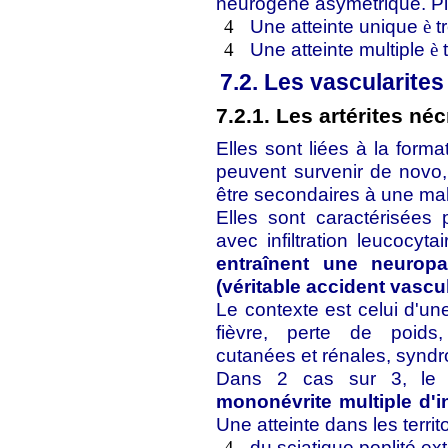
neurogène asymétrique. Plu
Une atteinte unique
t
4
è
Une atteinte multiple
t
4
è
7.2. Les vascularites
7.2.1. Les artérites né
Elles sont liées à la form
peuvent survenir de novo
être secondaires à une ma
Elles sont caractérisées
avec infiltration leucocyta
entraînent une neurop
(véritable accident vascul
Le contexte est celui d'u
fièvre, perte de poids, 
cutanées et rénales, syndr
Dans 2 cas sur 3, le t
mononévrite multiple d'in
Une atteinte dans les territ
du sciatique poplité ex
4