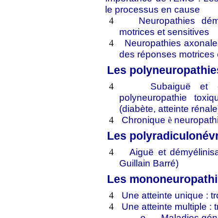
le processus en cause
Neuropathies dém
4
motrices et sensitives
Neuropathies axonal
4
des réponses motrices e
Les polyneuropathi
Subaiguë et 
4
polyneuropathie toxiq
(diabète, atteinte rénal
Chronique
neuropathi
4
è
Les polyradiculonév
Aiguë et démyélini
4
Guillain Barré)
Les mononeuropath
Une atteinte unique : t
4
Une atteinte multiple : 
4
Maladies gén