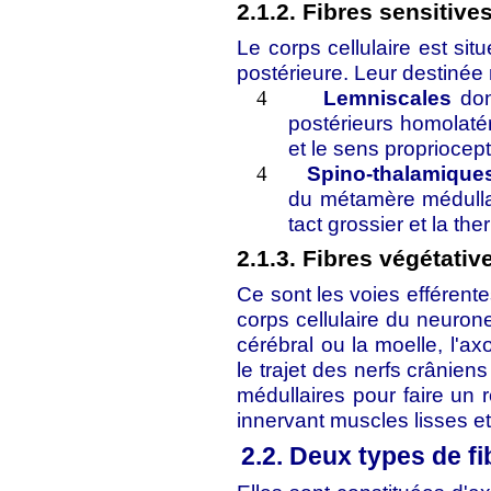
2.1.2. Fibres sensitive
Le corps cellulaire est sit
postérieure. Leur destinée
Lemniscales
don
4
postérieurs homolatéra
et le sens propriocept
Spino-thalamique
4
du métamère médullai
tact grossier et la th
2.1.3. Fibres végétativ
Ce sont les voies efféren
corps cellulaire du neuron
cérébral ou la moelle, l'a
le trajet des nerfs crâniens
médullaires pour faire un 
innervant muscles lisses e
2.2. Deux types de f