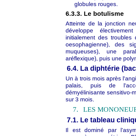
globules rouges.
6.3.3. Le botulisme
Atteinte de la jonction 
développe électiveme
initialement des troubles
oesophagienne), des si
muqueuses), une paral
aréflexique), puis une poly
6.4. La diphtérie (bac
Un à trois mois après l'ang
palais, puis de l'ac
démyélinisante sensitivo-m
sur 3 mois.
7.
LES MONONEUR
7.1. Le tableau clini
Il est dominé par l’asy