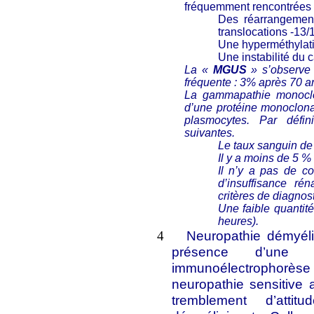
fréquemment rencontrées 
Des réarrangement
translocations -13/
Une hyperméthylat
Une instabilité du 
La «
MGUS
» s’observe 
fréquente : 3% après 70 a
La gammapathie monoclo
d’une protéine monoclona
plasmocytes. Par défin
suivantes.
Le taux sanguin de
Il y a moins de 5 
Il n’y a pas de co
d’insuffisance ré
critères de diagnost
Une faible quantit
heures).
Neuropathie démyéli
4
présence d’une
immunoélectrophorè
neuropathie sensitive 
tremblement d’atti