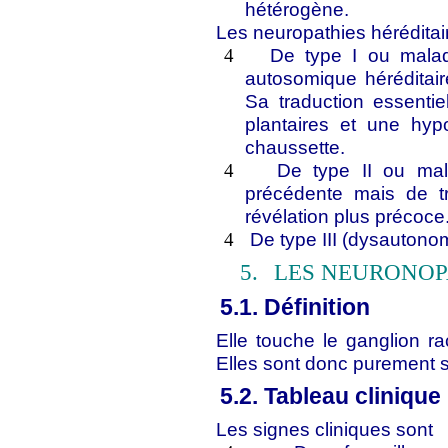
hétérogène.
Les neuropathies hérédita
De type I ou malad
4
autosomique héréditair
Sa traduction essenti
plantaires et une hyp
chaussette.
De type II ou ma
4
précédente mais de t
révélation plus précoce
De type III (dysautono
4
5.
LES NEURONOP
5.1. Définition
Elle touche le ganglion ra
Elles sont donc purement s
5.2. Tableau clinique
Les signes cliniques sont