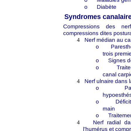
o
Diabète
o
Syndromes canalaires
Compressions des nerf
compressions dites postur
Nerf médian au can
4
Paresth
o
trois premi
Signes d
o
Trait
o
canal carpi
Nerf ulnaire dans 
4
Pa
o
hypoesthési
Défic
o
main
Traitemen
o
Nerf radial da
4
l’humérus et compr