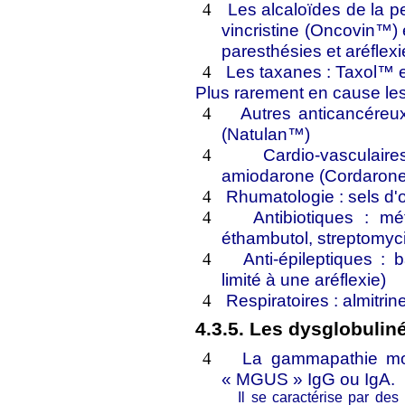
Les alcaloïdes de la p
4
vincristine (Oncovin™)
paresthésies et aréflex
Les taxanes : Taxol™ 
4
Plus rarement en cause le
Autres anticancéreux
4
(Natulan™)
Cardio-vasculair
4
amiodarone (Cordaron
Rhumatologie : sels d'o
4
Antibiotiques : mé
4
éthambutol, streptomyc
Anti-épileptiques : 
4
limité à une aréflexie)
Respiratoires : almitri
4
4.3.5. Les dysglobulin
La gammapathie mon
4
« MGUS » IgG ou IgA.
Il se caractérise par de