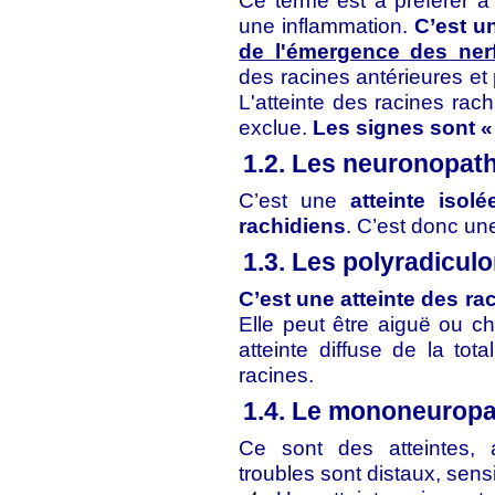
Ce terme est à préférer à
une inflammation.
C’est u
de l'émergence des nerf
des racines antérieures et 
L'atteinte des racines rac
exclue.
Les signes sont 
1.2. Les neuronopat
C’est une
atteinte iso
rachidiens
. C’est donc une
1.3. Les polyradicul
C’est une atteinte des ra
Elle peut être aiguë ou ch
atteinte diffuse de la tot
racines.
1.4. Le mononeuropat
Ce sont des atteintes, 
troubles sont distaux, sens