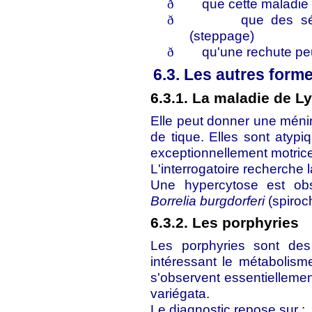
que cette maladie
ð
que des sé
ð
(steppage)
qu'une rechute pe
ð
6.3. Les autres form
6.3.1. La maladie de L
Elle peut donner une ménin
de tique. Elles sont atypi
exceptionnellement motric
L'interrogatoire recherche 
Une hypercytose est ob
Borrelia burgdorferi
(spiroch
6.3.2. Les porphyries
Les porphyries sont des
intéressant le métabolism
s'observent essentiellemen
variégata.
Le diagnostic repose sur :