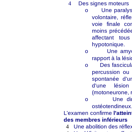
Des signes moteurs
4
Une paralysi
o
volontaire, réf
voie finale c
moins précédée 
affectant tou
hypotonique.
Une amyo
o
rapport à la lés
Des fascicul
o
percussion ou l'
spontanée d'un
d'une lésio
(motoneurone, r
Une di
o
ostéotendineux
L’examen confirme
l’atte
des membres inférieurs
Une abolition des réfle
4