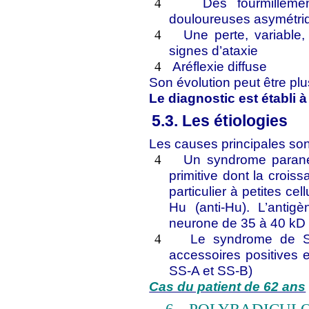
Des fourmilleme
4
douloureuses asymétriq
Une perte, variable,
4
signes d’ataxie
Aréflexie diffuse
4
Son évolution peut être pl
Le diagnostic est établi à
5.3. Les étiologies
Les causes principales son
Un syndrome parané
4
primitive dont la croi
particulier à petites ce
Hu (anti-Hu). L’anti
neurone de 35 à 40 kD 
Le syndrome de Sj
4
accessoires positives e
SS-A et SS-B)
Cas du patient de 62 ans