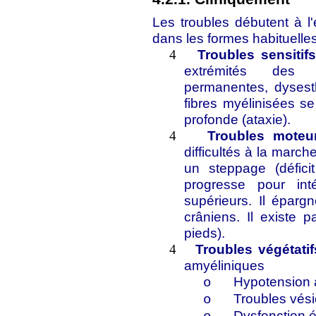
Les troubles débutent à l'
dans les formes habituelles
Troubles sensitifs
4
extrémités des m
permanentes, dysesth
fibres myélinisées se 
profonde (ataxie).
Troubles moteu
4
difficultés à la marche
un steppage (déficit
progresse pour in
supérieurs. Il épargn
crâniens. Il existe 
pieds).
Troubles végétatif
4
amyéliniques
Hypotension a
o
Troubles vési
o
Dysfonction ér