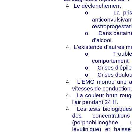
Le déclenchement
4
La pri
o
anticonvulsi
œstroprogestati
Dans certaine
o
d'alcool.
L'existence d'autres ma
4
Troubl
o
comportement
Crises d'épile
o
Crises doulo
o
L'EMG montre une at
4
vitesses de conduction
La couleur brun rouge
4
l'air pendant 24 H.
Les tests biologique
4
des concentratio
(porphobilinogène, 
lévulinique) et baiss