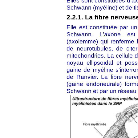
Elles sont constituées d'a
Schwann (myéline) et de tis
2.2.1. La fibre nerveu
Elle est constituée par u
Schwann. L'axone est
(axolemme) qui renferme l
de neurotubules, de cite
mitochondries. La cellule
noyau ellipsoïdal et po
gaine de myéline s'inter
de Ranvier. La fibre ner
(gaine endoneurale) form
Schwann et par un réseau de