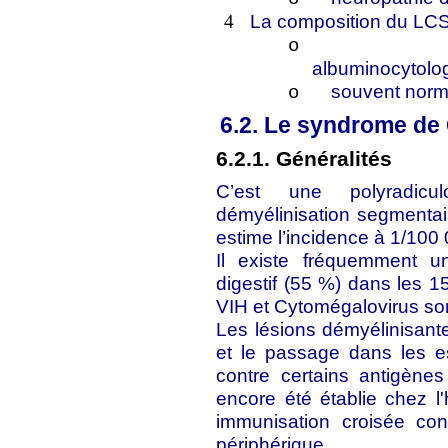
La composition du LC
4
o
albuminocytolog
souvent norm
o
6.2. Le syndrome de 
6.2.1. Généralités
C’est une polyradicul
démyélinisation segmentai
estime l’incidence à 1/100 0
Il existe fréquemment un
digestif (55 %) dans les 1
VIH et Cytomégalovirus son
Les lésions démyélinisante
et le passage dans les e
contre certains antigène
encore été établie chez l
immunisation croisée co
périphérique.