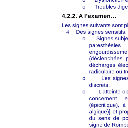
o
Troubles diges
o
4.2.2. A l’examen…
Les signes suivants sont 
Des signes sensitifs,
4
Signes subje
o
paresthésie
engourdissem
(déclenchées p
décharges élect
radiculaire ou t
Les signe
o
discrets.
L’atteinte o
o
concernent le
(épicritique),
algique)] et pro
du sens de po
signe de Rombe