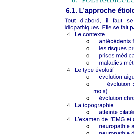
6.
POLYRADICUL
6.1. L’approche étio
Tout d’abord, il faut se
idiopathiques. Elle se fait 
Le contexte
4
antécédents f
o
les risques p
o
prises médic
o
maladies mét
o
Le type évolutif
4
évolution aig
o
évolution
o
mois)
évolution chr
o
La topographie
4
atteinte bilat
o
L’examen de l’EMG et d
4
neuropathie 
o
neuropathie 
o