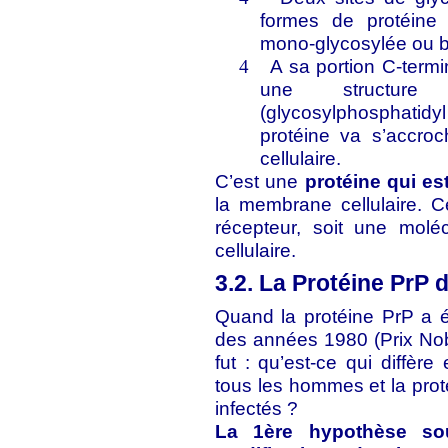
formes de protéine 
mono-glycosylée ou b
A sa portion C-termi
4
une structure 
(glycosylphosphatidy
protéine va s’accro
cellulaire.
C’est une
protéine qui est
la membrane cellulaire. Ce
récepteur, soit une moléc
cellulaire.
3.2. La Protéine PrP d
Quand la protéine PrP a é
des années 1980 (Prix Nob
fut : qu’est-ce qui diffèr
tous les hommes et la prot
infectés ?
La 1ère hypothèse sou