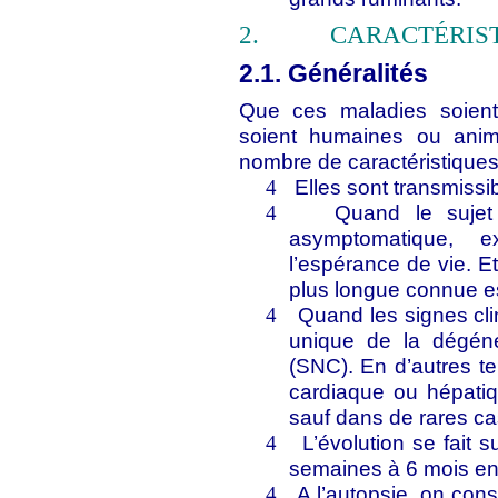
2.
CARACTÉRIST
2.1. Généralités
Que ces maladies soient 
soient humaines ou anim
nombre de caractéristique
Elles sont transmissi
4
Quand le sujet 
4
asymptomatique, 
l’espérance de vie. E
plus longue connue e
Quand les signes clin
4
unique de la dégén
(SNC). En d’autres ter
cardiaque ou hépatiqu
sauf dans de rares ca
L’évolution se fait
4
semaines à 6 mois e
A l’autopsie, on con
4