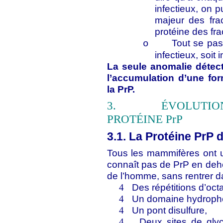
infectieux, on pu
majeur des fra
protéine des frac
Tout se pas
o
infectieux, soit
La seule anomalie détec
l’accumulation d’une for
la PrP.
3.
ÉVOLUTIO
PROTÉINE P
r
P
3.1. La Protéine PrP d
Tous les mammifères ont 
connaît pas de PrP en deh
de l’homme, sans rentrer da
Des répétitions d’octa
4
Un domaine hydroph
4
Un pont disulfure,
4
Deux sites de glyc
4