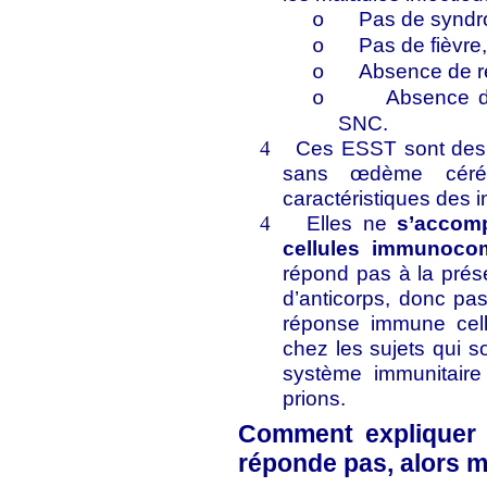
Pas de syndro
o
Pas de fièvre,
o
Absence de r
o
Absence d
o
SNC.
Ces ESST sont des 
4
sans œdème céréb
caractéristiques des i
Elles ne
s’accom
4
cellules immunocom
répond pas à la prése
d’anticorps, donc pa
réponse immune cell
chez les sujets qui s
système immunitaire 
prions.
Comment expliquer 
réponde pas, alors mê