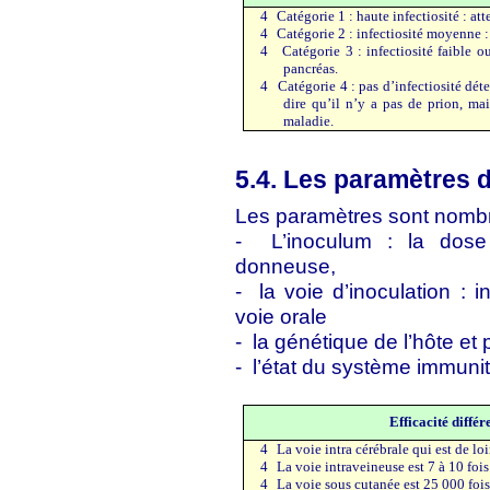
4
Catégorie 1 : haute infectiosité : att
4
Catégorie 2 : infectiosité moyenne : 
4
Catégorie 3 : infectiosité faible o
pancréas.
4
Catégorie 4 : pas d’infectiosité déte
dire qu’il n’y a pas de prion, ma
maladie.
5.4. Les paramètres 
Les paramètres sont nombr
-
L’inoculum : la dose
donneuse,
-
la voie d’inoculation : i
voie orale
-
la génétique de l’hôte et 
-
l’état du système immunit
Efficacité différ
4
La voie intra cérébrale qui est de loi
4
La voie intraveineuse est 7 à 10 fois
4
La voie sous cutanée est 25 000 fois