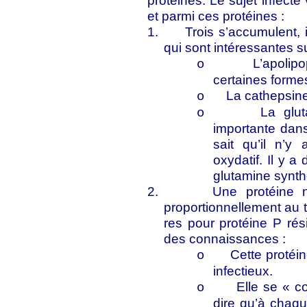
protéines. Le sujet infect
et parmi ces protéines :
1.
Trois s’accumulent, 
qui sont intéressantes s
L’apolip
o
certaines forme
La cathepsin
o
La glu
o
importante dans
sait qu’il n’
oxydatif. Il y 
glutamine synthé
2.
Une protéine 
proportionnellement au ti
res pour protéine P rés
des connaissances :
Cette protéi
o
infectieux.
Elle se « co
o
dire qu’à chaqu