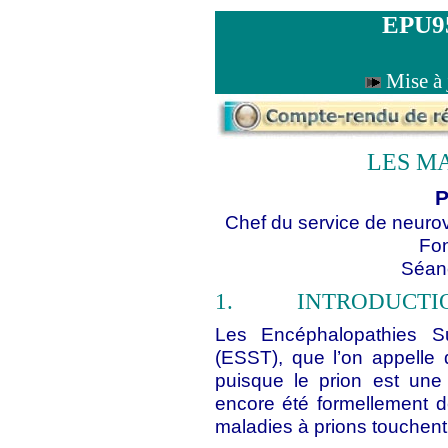
EPU9
Mise à
LES MA
P
Chef du service de neurov
Fo
Séanc
1.
INTRODUCTI
Les Encéphalopathies S
(ESST), que l’on appelle
puisque le prion est une
encore été formellement 
maladies à prions touchent