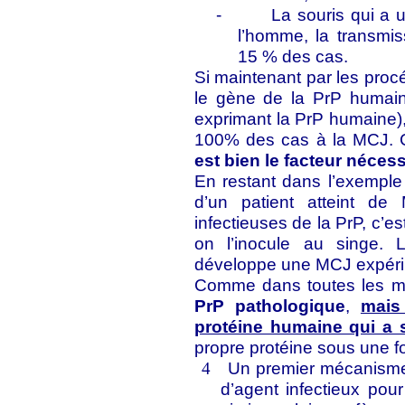
-
La souris qui a 
l’homme, la transmi
15 % des cas.
Si maintenant par les proc
le gène de la PrP humain
exprimant la PrP humaine),
100% des cas à la MCJ. 
est bien le facteur nécess
En restant dans l’exempl
d’un patient atteint de 
infectieuses de la PrP, c’e
on l’inocule au singe. 
développe une MCJ expéri
Comme dans toutes les ma
PrP pathologique
,
mais
protéine humaine qui a se
propre protéine sous une fo
Un premier mécanisme, 
4
d’agent infectieux pou