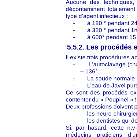
Aucune des techniques, u
décontaminent totalement
type d’agent infectieux :
-
à 180 ° pendant 24
-
à 320 ° pendant 1h
-
à 600° pendant 15
5.5.2. Les procédés 
Il existe trois procédures a
-
L’autoclavage (ch
– 136°
-
La soude normale 
-
L’eau de Javel pur
Ce sont des procédés ext
contenter du « Poupinel » !
Deux professions doivent p
-
les neuro-chirurgi
-
les dentistes qui d
Si, par hasard, cette n.
médecins praticiens d’