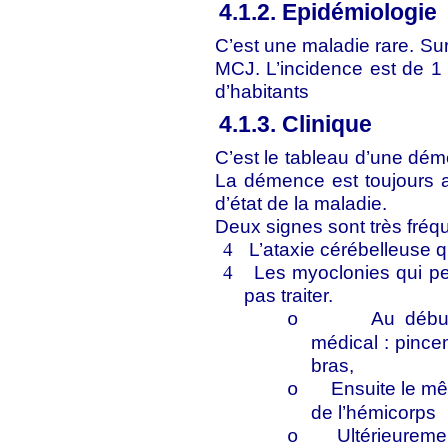
4.1.2. Epidémiologie
C’est une maladie rare. Su
MCJ. L’incidence est de 1 
d’habitants
4.1.3. Clinique
C’est le tableau d’une déme
La démence est toujours a
d’état de la maladie.
Deux signes sont très fréqu
L’ataxie cérébelleuse q
4
Les myoclonies qui per
4
pas traiter.
Au début
o
médical : pince
bras,
Ensuite le m
o
de l’hémicorps
Ultérieuremen
o