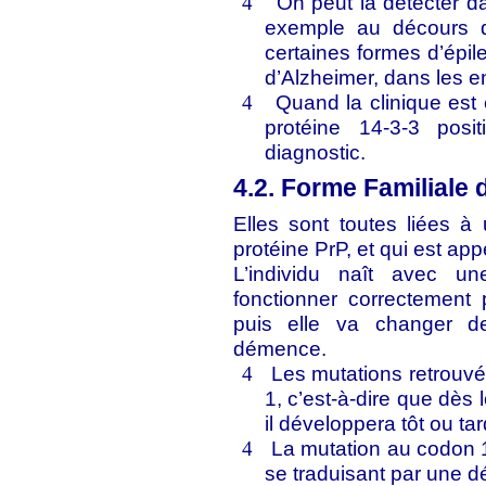
On peut la détecter d
4
exemple au décours d’
certaines formes d’épi
d’Alzheimer, dans les 
Quand la clinique est
4
protéine 14-3-3 posit
diagnostic.
4.2. Forme Familiale
Elles sont toutes liées 
protéine PrP, et qui est a
L’individu naît avec u
fonctionner correctement
puis elle va changer d
démence.
Les mutations retrouvé
4
1, c’est-à-dire que dès 
il développera tôt ou ta
La mutation au codon 1
4
se traduisant par une 