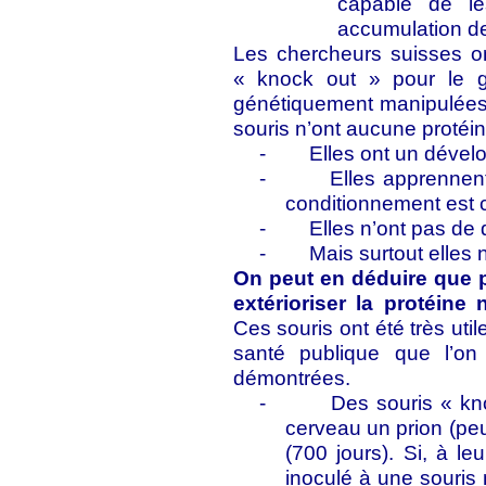
capable de le
accumulation de 
Les chercheurs suisses on
« knock out » pour le gè
génétiquement manipulées 
souris n’ont aucune protéin
-
Elles ont un déve
-
Elles apprennent
conditionnement est 
-
Elles n’ont pas de 
-
Mais surtout elles 
On peut en déduire que po
extérioriser la protéine
Ces souris ont été très ut
santé publique que l’on
démontrées.
-
Des souris « kn
cerveau un prion (peu
(700 jours). Si, à le
inoculé à une souris 