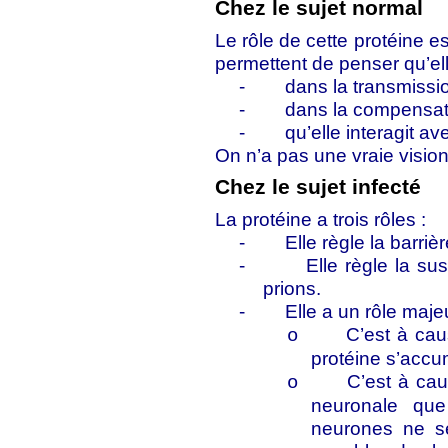
Chez le sujet normal
Le rôle de cette protéine 
permettent de penser qu’elle
-
dans la transmissi
-
dans la compensati
-
qu’elle interagit av
On n’a pas une vraie visio
Chez le sujet infecté
La protéine a trois rôles :
-
Elle règle la barriè
-
Elle règle la susc
prions.
-
Elle a un rôle maj
C’est à ca
o
protéine s’accu
C’est à cau
o
neuronale que
neurones ne se