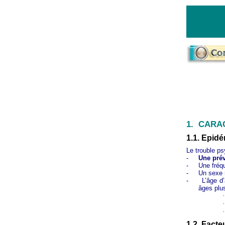
1.
CARAC
1.1. Epid
Le trouble ps
-
Une pré
-
Une fréq
-
Un sexe r
-
L’âge d
âges plu
·
·
·
1.2. Fact