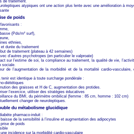
s de traitement.
uroleptiques atypiques ont une action plus lente avec une amélioration à moy
isante
rise de poids
favorisants :
emme,
basse (Pds/m² surf),
jeune,
ines ethnies,
 et durée du traitement
but de traitement (plateau à 42 semaines)
 avec d’autres psychotropes (en particulier le valproate)
act sur l’estime de soi, la compliance au traitement, la qualité de vie, l’activit
n sociale.
eur de l’augmentation de la morbidité et de la mortalité cardio-vasculaire,
 tenir est identique à toute surcharge pondérale :
no-diététiques
nution des graisses et H de C, augmentation des protides.
iser l’exercice, utiliser des stratégies éducatives
eillance du BMI, du périmètre ombilical (femme : 85 cm, homme : 102 cm)
tuellement changer de neuroleptiques.
trouble du métabolisme glucidique
 diabète pharmaco-induit :
baisse de la sensibilité à l’insuline et augmentation des adipocytes
prise de poids
sible
une incidence sur la morbidité cardio-vasculaire