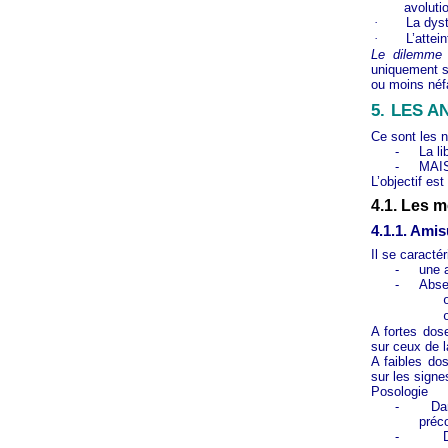
avoluti
·
La dyst
·
L’attei
Le dilemme 
uniquement su
ou moins néfa
5.
LES A
Ce sont les 
-
La li
-
MAIS 
L’objectif est
4.1. Les 
4.1.1. Amis
Il se caractér
-
une 
-
Absen
A fortes dos
sur ceux de l
A faibles do
sur les signe
Posologie
-
Da
préc
-