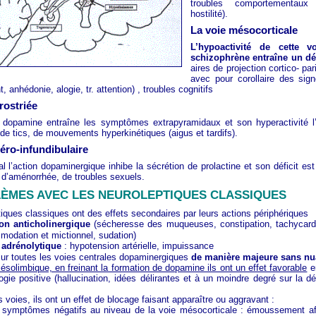
troubles comportementaux (
hostilité).
La voie mésocorticale
L’hypoactivité de cette v
schizophrène entraîne un déf
aires de projection cortico- par
avec pour corollaire des sign
anhédonie, alogie, tr. attention) , troubles cognitifs
rostriée
e dopamine entraîne les symptômes extrapyramidaux et son hyperactivité l’
de tics, de mouvements hyperkinétiques (aigus et tardifs).
éro-infundibulaire
al l’action dopaminergique inhibe la sécrétion de prolactine et son déficit est 
 d’aménorrhée, de troubles sexuels.
ÈMES AVEC LES NEUROLEPTIQUES CLASSIQUES
iques classiques ont des effets secondaires par leurs actions périphériques
on anticholinergique
(sécheresse des muqueuses, constipation, tachycardi
modation et mictionnel, sudation)
 adrénolytique
: hypotension artérielle, impuissance
sur toutes les voies centrales dopaminergiques
de manière majeure sans 
ésolimbique, en freinant la formation de dopamine ils ont un effet favorable
en
ie positive (hallucination, idées délirantes et à un moindre degré sur la d
.
s voies, ils ont un effet de blocage faisant apparaître ou aggravant :
 symptômes négatifs au niveau de la voie mésocorticale : émoussement affe