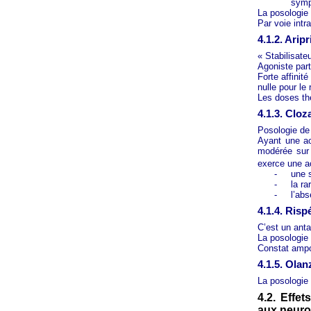
sympt
La posologie 
Par voie intr
4.1.2. Arip
« Stabilisat
Agoniste part
Forte affinit
nulle pour le
Les doses thé
4.1.3. Clo
Posologie de
Ayant une act
modérée sur
exerce une ac
-
une s
-
la ra
-
l’abs
4.1.4. Ris
C’est un ant
La posologie 
Constat ampo
4.1.5. Ola
La posologie
4.2. Effe
aux neuro