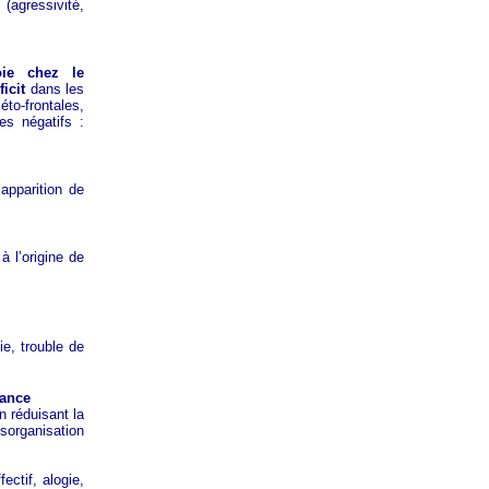
agressivité,
oie chez le
icit
dans les
iéto-frontales,
es négatifs :
apparition de
à l’origine de
e, trouble de
nuance
 réduisant la
ésorganisation
ctif, alogie,