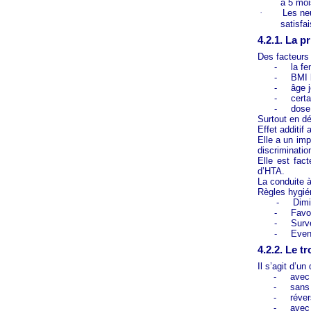
à 5 moi
·
Les ne
satisfa
4.2.1. La p
Des facteurs 
-
la f
-
BMI 
-
âge 
-
certa
-
dose
Surtout en dé
Effet additif
Elle a un imp
discriminatio
Elle est fact
d’HTA.
La conduite à
Règles hygié
-
Dimi
-
Favor
-
Surv
-
Even
4.2.2. Le 
Il s’agit d’un
-
avec 
-
sans 
-
réver
-
avec 