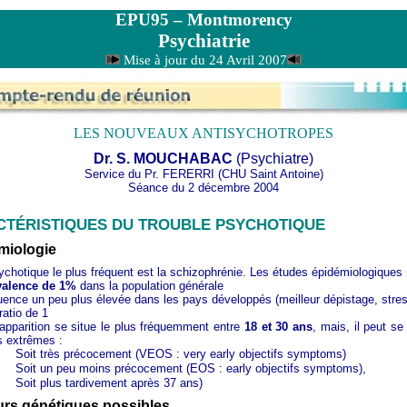
EPU95 – Montmorency
Psychiatrie
Mise à jour du 24 Avril 2007
LES NOUVEAUX ANTISYCHOTROPES
Dr. S. MOUCHABAC
(Psychiatre)
Service du Pr. FERERRI (CHU Saint Antoine)
Séance du 2 décembre 2004
TÉRISTIQUES DU TROUBLE PSYCHOTIQUE
émiologie
ychotique le plus fréquent est la schizophrénie. Les études épidémiologiques
valence de 1%
dans la population générale
uence un peu plus élevée dans les pays développés (meilleur dépistage, stres
atio de 1
’apparition se situe le plus fréquemment entre
18 et 30 ans
, mais, il peut se
s extrêmes :
Soit très précocement (VEOS : very early objectifs symptoms)
Soit un peu moins précocement (EOS : early
objectifs symptoms),
Soit plus tardivement après 37 ans)
eurs génétiques possibles