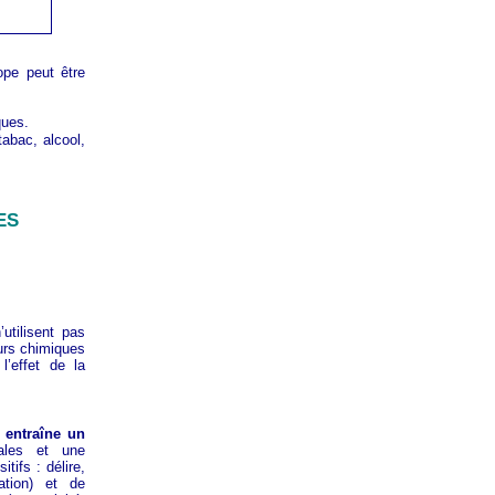
ope peut être
ques.
abac, alcool,
ES
utilisent pas
urs chimiques
l’effet de la
e entraîne un
ales et une
ifs : délire,
cation) et de