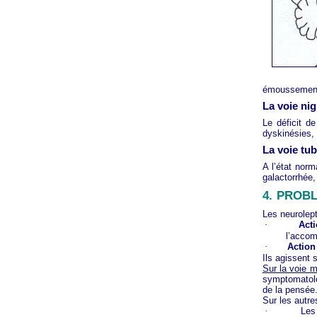
émoussement, 
La voie nig
Le déficit d
dyskinésies, 
La voie tub
A l’état norm
galactorrhée,
4.
PROBL
Les neurolept
·
Acti
l’accom
·
Action
Ils agissent 
Sur la voie m
symptomatolog
de la pensée
Sur les autre
·
Les