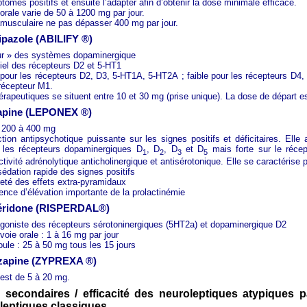
ômes positifs et ensuite l’adapter afin d’obtenir la dose minimale efficace.
orale varie de 50 à 1200 mg par jour.
amusculaire ne pas dépasser 400 mg par jour.
ripazole (ABILIFY ®)
eur » des systèmes dopaminergique
iel des récepteurs D2 et 5-HT1
é pour les récepteurs D2, D3, 5-HT1A, 5-HT2A ; faible pour les récepteurs D4,
 récepteur M1.
rapeutiques se situent entre 10 et 30 mg (prise unique). La dose de départ e
zapine (LEPONEX ®)
 200 à 400 mg
ion antipsychotique puissante sur les signes positifs et déficitaires. Elle 
 les récepteurs dopaminergiques D
, D
, D
et D
mais forte sur le réce
1
2
3
5
tivité adrénolytique anticholinergique et antisérotonique. Elle se caractérise p
édation rapide des signes positifs
reté des effets extra-pyramidaux
ence d’élévation importante de la prolactinémie
péridone (RISPERDAL®)
agoniste des récepteurs sérotoninergiques (5HT2a) et dopaminergique D2
voie orale : 1 à 16 mg par jour
ule : 25 à 50 mg tous les 15 jours
nzapine (ZYPREXA ®)
 est de 5 à 20 mg.
ts secondaires / efficacité des neuroleptiques atypiques p
leptiques classiques