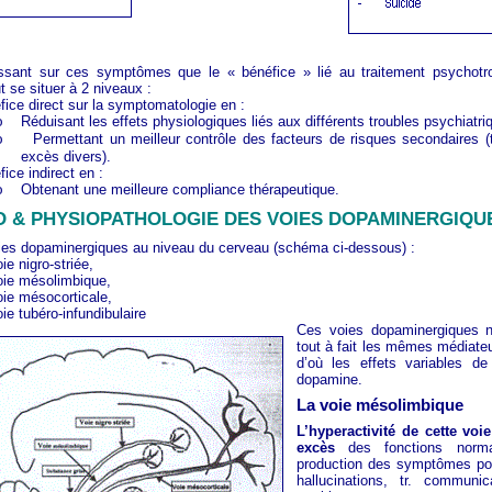
ssant sur ces symptômes que le « bénéfice » lié au traitement psychotr
t se situer à 2 niveaux :
fice direct sur la symptomatologie en :
Réduisant les effets physiologiques liés aux différents troubles psychiatri
o
Permettant un meilleur contrôle des facteurs de risques secondaires (t
o
excès divers).
ice indirect en :
Obtenant une meilleure compliance thérapeutique.
o
O & PHYSIOPATHOLOGIE DES VOIES DOPAMINERGIQU
voies dopaminergiques au niveau du cerveau (schéma ci-dessous) :
ie nigro-striée,
oie mésolimbique,
oie mésocorticale,
ie tubéro-infundibulaire
Ces voies dopaminergiques n’
tout à fait les mêmes médiate
d’où les effets variables de 
dopamine.
La voie mésolimbique
L’hyperactivité de cette voi
excès
des fonctions norm
production des symptômes posit
hallucinations, tr. communi