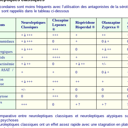
condaires sont moins fréquents avec l’utilisation des antagonistes de la sérot
 sont rappelés dans le tableau ci-dessous
Clozapine
Neuroleptiques
Rispéridone
Olanzapine
nts
Leponex
Classiques
Risperdal ®
Zyprexa ®
®
+ à +++
+++
+
++
yramidaux
+ à +++
0
+
0 à +
+ à +++
+++
0
+ à ++
ergiques
oids
+
++++
+
+++
actinémie
+ à ++
0
+ à ++
+/-
n ASAT /
+
+
0
0 à +
on
+ à +++
+++
++
+
que
+/-
+
0
0
ytose
0
+++
0
0
es
+++
0
+ ?
+ ?
omparative entre neuroleptiques classiques et neuroleptiques atypiques s
s psychoses
roleptiques classiques ont un effet assez rapide avec une stagnation en pla