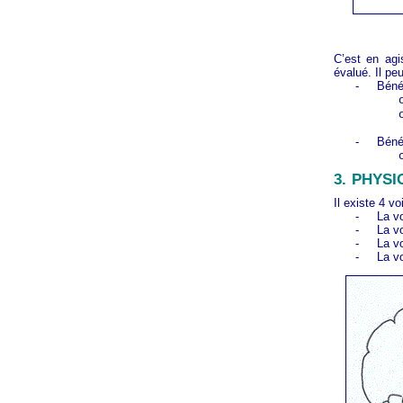
C’est en agi
évalué. Il peu
-
Béné
-
Bénéf
3.
PHYSI
Il existe 4 
-
La vo
-
La v
-
La v
-
La vo