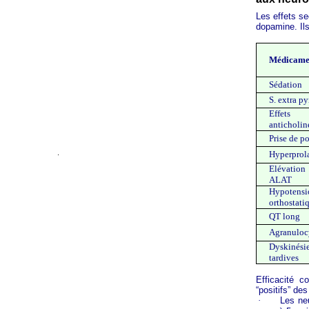
Les effets se
dopamine. Ils
Médicame
Sédation
S. extra p
Effets
anticholin
Prise de p
Hyperprol
Elévatio
ALAT
Hypotensi
orthostati
QT long
Agranuloc
Dyskinési
tardives
Efficacité c
“positifs” de
·
Les neu