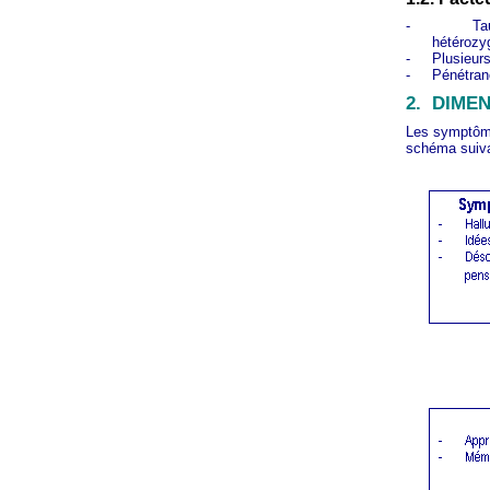
-
Ta
hétérozy
-
Plusieur
-
Pénétranc
2.
DIMEN
Les symptôme
schéma suiva