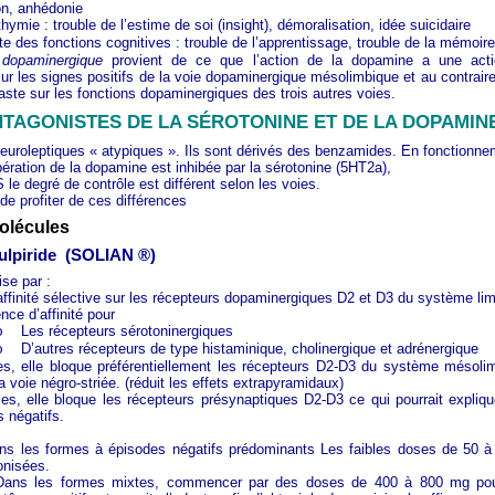
on, anhédonie
hymie : trouble de l’estime de soi (insight), démoralisation, idée suicidaire
nte des fonctions cognitives : trouble de l’apprentissage, trouble de la mémoire
dopaminergique
provient de ce que l’action de la dopamine a une acti
r les signes positifs de la voie dopaminergique mésolimbique et au contraire
ste sur les fonctions dopaminergiques des trois autres voies.
NTAGONISTES DE LA SÉROTONINE ET DE LA DOPAMIN
neuroleptiques « atypiques ». Ils sont dérivés des benzamides.
En fonctionne
bération de la dopamine est inhibée par la sérotonine (5HT2a),
le degré de contrôle est différent selon les voies.
 de profiter de ces différences
molécules
ulpiride
(SOLIAN ®)
ise par :
affinité sélective sur les récepteurs dopaminergiques D2 et D3 du système li
ce d’affinité pour
Les récepteurs sérotoninergiques
o
D’autres récepteurs de type histaminique, cholinergique et adrénergique
o
es, elle bloque préférentiellement les récepteurs D2-D3 du système mésoli
a voie négro-striée. (réduit les effets extrapyramidaux)
ses, elle bloque les récepteurs présynaptiques D2-D3 ce qui pourrait expliqu
s négatifs.
ns les formes à épisodes négatifs prédominants Les faibles doses de 50 
onisées.
Dans les formes mixtes, commencer par des doses de 400 à 800 mg pour