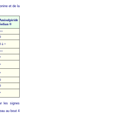
onine et de la
Amisulpiride
Solian ®
++
0
0 à +
++
+
+
+
0
0
?
ur les signes
teau au bout 4