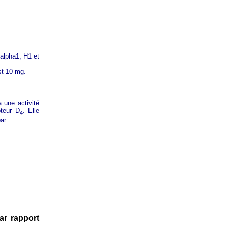
 alpha1, H1 et
st 10 mg.
a une activité
pteur D
. Elle
4
ar :
ar rapport