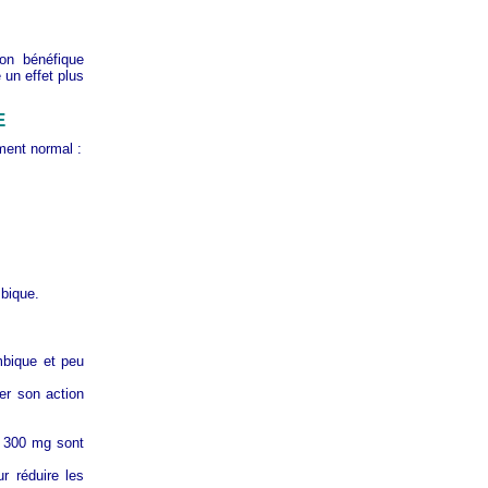
on bénéfique
 un effet plus
E
ment normal :
mbique.
mbique et peu
er son action
à 300 mg sont
 réduire les