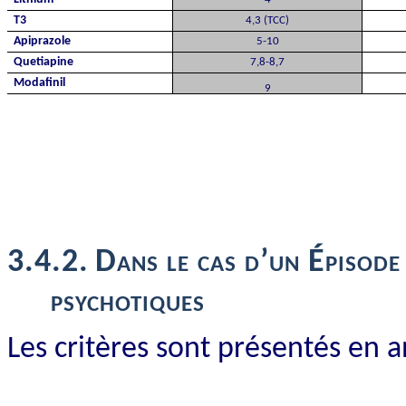
T3
4,3 (TCC)
Apiprazole
5-10
Quetiapine
7,8-8,7
Modafinil
9
3.4.2.
Dans le cas d’un Épisode
psychotiques
Les critères sont présentés en