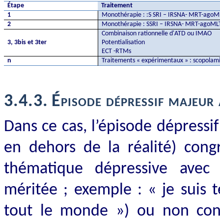
Étape
Traitement
1
Monothérapie : :S SRI – IRSNA- MRT-agoM
2
Monothérapie : SSRI – IRSNA- MRT-agoMLT 
Combinaison rationnelle d'ATD ou IMAO
3, 3bis et 3ter
Potentialisation
ECT -RTMs
n
Traitements « expérimentaux » : scopolam
3.4.3.
Épisode dépressif majeur
Dans ce cas, l’épisode dépressi
en dehors de la réalité) congr
thématique dépressive avec dé
méritée ; exemple : « je suis t
tout le monde ») ou non con