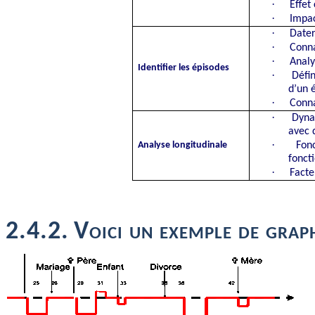
·
Effet
·
Impac
·
Dater
·
Conna
·
Analy
Identifier les épisodes
·
Défi
d’un é
·
Conna
·
Dynam
avec 
·
Analyse longitudinale
Fon
fonct
·
Facte
2.4.2.
Voici un exemple de graph