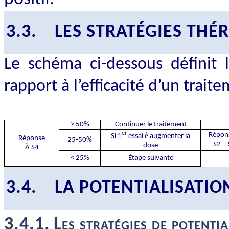
3.3.
LES STRATÉGIES THÉ
Le schéma ci-dessous définit l
rapport à l’efficacité d’un trait
> 50%
Continuer le traitement
er
è
Répon
Si 1
essai
augmenter la
Réponse
25-50%
S2—
dose
À S4
< 25%
Étape suivante
3.4.
LA POTENTIALISATIO
3.4.1.
Les stratégies de potentia