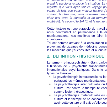
prend la parole et explique la situation. Le 
regrette que vous ayez fait ce voyage po
venus de loin, que vous m’avez honoré, j’
sortant de chez moi, vous trouverez une vi
chez eux avec la chamelle et se retrouve
moitié (6), le second le 1/4 (3) et le dernier 
Cette histoire est une parabole du travail 
nous confrontent en permanence à la di
représentations, nos manières de faire. I
chaotiques.
Tel cet homme arrivant à la consultation 
provenant de dizaines de médecins consult
les médecins que j’ai consultés et aucun n’
2.
DÉFINITION - HISTORIQUE
Le terme « ethnopsychiatrie » étant parfoi
l’utilisation de « psychiatrie transcultu
internationales psychiatriques. Dans le ca
types de thérapie :
4
La psychothérapie intraculturelle où le
partagent les mêmes représentations,
4
La psychothérapie inter culturelle où
culture. Par contre le thérapeute conn
comme levier thérapeutique.
4
La psychothérapie métaculturelle où 
culture et le thérapeute ne connaît pas
avoir cette culture et il sait qu’elle pe