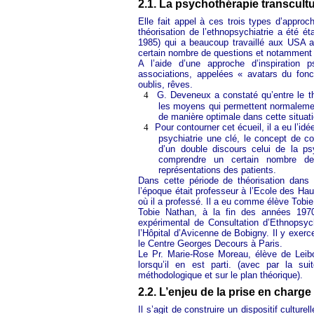
2.1. La psychothérapie transcultu
Elle fait appel à ces trois types d’appro
théorisation de l’ethnopsychiatrie a été 
1985) qui a beaucoup travaillé aux USA au
certain nombre de questions et notamment su
A l’aide d’une approche d’inspiration p
associations, appelées « avatars du fonc
oublis, rêves.
4
G. Deveneux a constaté qu’entre le th
les moyens qui permettent normalemen
de manière optimale dans cette situati
4
Pour contourner cet écueil, il a eu l’idée
psychiatrie une clé, le concept de c
d’un double discours celui de la ps
comprendre un certain nombre de
représentations des patients.
Dans cette période de théorisation dans l
l’époque était professeur à l’Ecole des Hau
où il a professé. Il a eu comme élève Tobi
Tobie Nathan, à la fin des années 1970
expérimental de Consultation d’Ethnopsyc
l’Hôpital d’Avicenne de Bobigny. Il y exerce
le Centre Georges Decours à Paris.
Le Pr. Marie-Rose Moreau, élève de Leibov
lorsqu’il en est parti. (avec par la s
méthodologique et sur le plan théorique).
2.2. L’enjeu de la prise en charg
Il s’agit de construire un dispositif culture