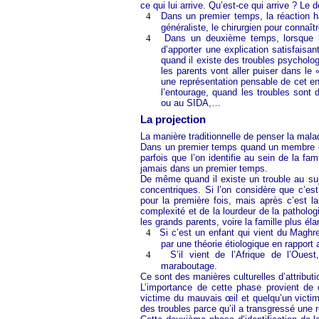
ce qui lui arrive. Qu’est-ce qui arrive ? Le d
4
Dans un premier temps, la réaction ha
généraliste, le chirurgien pour connaîtr
4
Dans un deuxième temps, lorsque l
d’apporter une explication satisfaisa
quand il existe des troubles psycholo
les parents vont aller puiser dans le 
une représentation pensable de cet en
l’entourage, quand les troubles sont 
ou au SIDA,…
La projection
La manière traditionnelle de penser la malad
Dans un premier temps quand un membre est 
parfois que l’on identifie au sein de la fam
jamais dans un premier temps.
De même quand il existe un trouble au su
concentriques. Si l’on considère que c’est
pour la première fois, mais après c’est l
complexité et de la lourdeur de la pathologi
les grands parents, voire la famille plus éla
4
Si c’est un enfant qui vient du Magh
par une théorie étiologique en rapport
4
S’il vient de l’Afrique de l’Oues
maraboutage.
Ce sont des manières culturelles d’attribut
L’importance de cette phase provient d
victime du mauvais œil et quelqu’un victim
des troubles parce qu’il a transgressé une