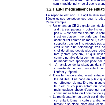
livret de famille n’était pas le nom hab
nom « traditionnel », celui que le gran
3.2. Faut-il médicaliser ces situat
La réponse est non.
Il s’agit là d’un rôl
l’école et ses conséquences pour le déve
2ème exemple.
4
Un enfant en CE 2 signalé par l’école
a dit à ses parents « votre fils es
pas ». C’est comme cela que le père 
il est en classe, il ne parle pas, il
décrit plutôt comme un meneur, c’est
supportait pas qu’il ne réponde pas a
était le fils d’un personnage très
chef de village depuis plusieurs géné
tard (enfant précieux) et qu’il dest
comme notable de la communauté mali
un mandat très spécifique posé par le
4
A l’analyse de la situation, dans 
curiosité de l’enfant : un enfant cu
l’enfant y répond.
4
Dans le monde arabe, avant l’initiation
les adultes, il ne parle en public qu’
est effectué
de manière technique et
là, c’est du coup un enfant qui pose
mais quelque chose d’autre qui parl
comment se fait-il qu’il commence à p
4
La représentation du savoir est différ
cet enfant. Dans la culture arabe, le
restant à sa place, alors qu’à l’école