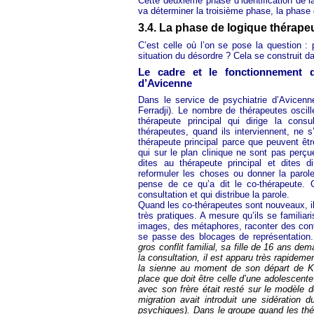
Cette deuxième phase d’identification de la 
va déterminer la troisième phase, la phase 
3.4. La phase de logique thérape
C’est celle où l’on se pose la question : p
situation du désordre ? Cela se construit d
Le cadre et le fonctionnement 
d’Avicenne
Dans le service de psychiatrie d’Avicenn
Ferradji). Le nombre de thérapeutes oscill
thérapeute principal qui dirige la consu
thérapeutes, quand ils interviennent, ne s
thérapeute principal parce que peuvent êtr
qui sur le plan clinique ne sont pas perç
dites au thérapeute principal et dites d
reformuler les choses ou donner la parol
pense de ce qu’a dit le co-thérapeute. C’
consultation et qui distribue la parole.
Quand les co-thérapeutes sont nouveaux, il
très pratiques. A mesure qu’ils se familiari
images, des métaphores, raconter des cont
se passe des blocages de représentation
gros conflit familial, sa fille de 16 ans de
la consultation, il est apparu très rapideme
la sienne au moment de son départ de K
place que doit être celle d’une adolescente 
avec son frère était resté sur le modèle 
migration avait introduit une sidération 
psychiques). Dans le groupe quand les th