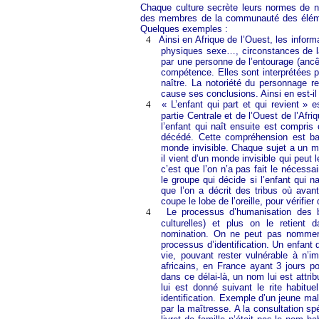
Chaque culture secrète leurs normes de nor
des membres de la communauté des éléme
Quelques exemples :
4
Ainsi en Afrique de l’Ouest, les infor
physiques sexe…, circonstances de la
par une personne de l’entourage (anc
compétence. Elles sont interprétées pou
naître. La notoriété du personnage
cause ses conclusions. Ainsi en est-il d
4
« L’enfant qui part et qui revient » e
partie Centrale et de l’Ouest de l’A
l’enfant qui naît ensuite est compr
décédé. Cette compréhension est ba
monde invisible. Chaque sujet a un mo
il vient d’un monde invisible qui peut l
c’est que l’on n’a pas fait le nécessai
le groupe qui décide si l’enfant qui na
que l’on a décrit des tribus où avant
coupe le lobe de l’oreille, pour vérifie
4
Le processus d’humanisation des b
culturelles) et plus on le retient
nomination. On ne peut pas nommer n
processus d’identification. Un enfant
vie, pouvant rester vulnérable à n’
africains, en France ayant 3 jours po
dans ce délai-là, un nom lui est attr
lui est donné suivant le rite habit
identification. Exemple d’un jeune mal
par la maîtresse. A la consultation spé