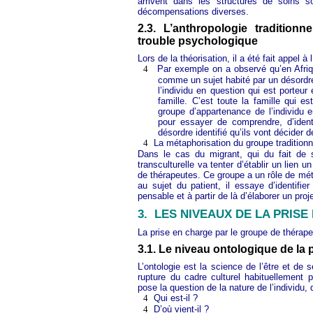
arrivent dans les structures de soins s
décompensations diverses.
2.3. L’anthropologie traditio
trouble psychologique
Lors de la théorisation, il a été fait appel à 
4
Par exemple on a observé qu’en Afriqu
comme un sujet habité par un désordre
l’individu en question qui est porteur 
famille. C’est toute la famille qui e
groupe d’appartenance de l’individu en
pour essayer de comprendre, d’ident
désordre identifié qu’ils vont décider d
4
La métaphorisation du groupe traditionn
Dans le cas du migrant, qui du fait de 
transculturelle va tenter d’établir un lien
de thérapeutes. Ce groupe a un rôle de méta
au sujet du patient, il essaye d’identifie
pensable et à partir de là d’élaborer un proj
3.
LES NIVEAUX DE LA PRISE
La prise en charge par le groupe de thérapeu
3.1. Le niveau ontologique de la 
L’ontologie est la science de l’être et de
rupture du cadre culturel habituellement 
pose la question de la nature de l’individu, d
4
Qui est-il ?
4
D’où vient-il ?