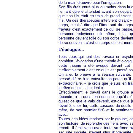
de la main d’œuvre pour l’émigration.
Son fils était entré plus ou moins dans l
l’enfant qu’elle attendait avant son départ, 
que son fils était en train de grandir sans
fils. Un des thérapeutes intervient disant 
corps, c’est à dire que l’âme sort du corp
frayeur c’est exactement ce qui se passe,
personne redevienne elle-même, il fait q
personne devient folle ou son corps devient 
de se souvenir, c’est un corps qui est inerte
L’épilogue…
Tous ceux qui font des travaux en psych
combien l’évocation d’une théorie étiologiq
cette théorie a été évoqué devant cet h
« effectivement c’est ce qui s’est passé po
On a eu la preuve à la séance suivante, ca
pressé d’être à la consultation parce qu’il
extraordinaire, « je crois que je suis en tr
je rêve depuis l’accident ».
Effectivement le travail dans le groupe
répondre à la question essentielle qu’il s’é
qu’est ce que je vais devenir, est-ce que j
réveillé, chez lui, cette cascade de deuils
mère, de son premier fils) et le sentiment
avec.
Toutes ces idées reprises par le groupe, 
son histoire, de reprendre des liens avec sa
reparti. Il était venu avec toute sa force av
sécurité sociale, n'ayant plus d'indemnit