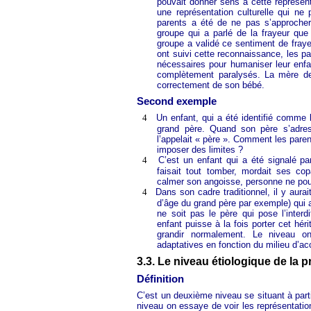
pouvait donner sens à cette représent
une représentation culturelle qui ne
parents a été de ne pas s’approcher
groupe qui a parlé de la frayeur que 
groupe a validé ce sentiment de frayeu
ont suivi cette reconnaissance, les pa
nécessaires pour humaniser leur enfa
complètement paralysés. La mère d
correctement de son bébé.
Second exemple
4
Un enfant, qui a été identifié comme 
grand père. Quand son père s’adress
l’appelait « père ». Comment les paren
imposer des limites ?
4
C’est un enfant qui a été signalé par
faisait tout tomber, mordait ses co
calmer son angoisse, personne ne pouv
4
Dans son cadre traditionnel, il y aura
d’âge du grand père par exemple) qui a
ne soit pas le père qui pose l’interd
enfant puisse à la fois porter cet hé
grandir normalement. Le niveau on
adaptatives en fonction du milieu d’acc
3.3. Le niveau étiologique de la 
Définition
C’est un deuxième niveau se situant à partir
niveau on essaye de voir les représentations