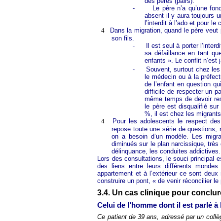
des pères (pairs).
-
Le père n’a qu’une fonc
absent il y aura toujours 
l’interdit à l’ado et pour le 
4
Dans la migration, quand le père veut po
son fils.
-
Il est seul à porter l’interd
sa défaillance en tant qu
enfants ». Le conflit n’est 
-
Souvent, surtout chez les
le médecin ou à la préfec
de l’enfant en question qui 
difficile de respecter un p
même temps de devoir resp
le père est disqualifié s
%, il est chez les migrant
4
Pour les adolescents le respect des 
repose toute une série de questions, no
on a besoin d’un modèle. Les migra
diminués sur le plan narcissique, très
délinquance, les conduites addictives.
Lors des consultations, le souci principal es
des liens entre leurs différents mondes
appartement et à l’extérieur ce sont deux
construire un pont, « de venir réconcilier l
3.4. Un cas clinique pour conclur
Celui de l’homme dont il est parlé à l
Ce patient de 39 ans, adressé par un collèg