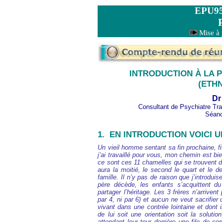
EPU95
Mise à 
INTRODUCTION À LA 
(ETH
Dr
Consultant de Psychiatre Tra
Séanc
1.
EN INTRODUCTION VOICI 
Un vieil homme sentant sa fin prochaine, fit
j’ai travaillé pour vous, mon chemin est bie
ce sont ces 11 chamelles qui se trouvent de
aura la moitié, le second le quart et le 
famille. Il n’y pas de raison que j’introd
père décède, les enfants s’acquittent du 
partager l’héritage. Les 3 frères n’arrivent
par 4, ni par 6) et aucun ne veut sacrifier
vivant dans une contrée lointaine et dont 
de lui soit une orientation soit la solut
attendant leur tour derrière une file de co