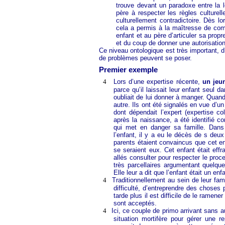
trouve devant un paradoxe entre la 
père à respecter les règles culturelle
culturellement contradictoire. Dès l
cela a permis à la maîtresse de comp
enfant et au père d’articuler sa propr
et du coup de donner une autorisation
Ce niveau ontologique est très important, 
de problèmes peuvent se poser.
Premier exemple
4
Lors d’une expertise récente,
un jeun
parce qu’il laissait leur enfant seul 
oubliait de lui donner à manger. Quand
autre. Ils ont été signalés en vue d’u
dont dépendait l’expert (expertise co
après la naissance, a été identifié c
qui met en danger sa famille. Dans 
l’enfant, il y a eu le décès de s deu
parents étaient convaincus que cet en
se seraient eux. Cet enfant était eff
allés consulter pour respecter le proc
très parcellaires argumentant quelque 
Elle leur a dit que l’enfant était un enf
4
Traditionnellement au sein de leur fa
difficulté, d’entreprendre des choses 
tarde plus il est difficile de le ramen
sont acceptés.
4
Ici, ce couple de primo arrivant sans au
situation mortifère pour gérer une re