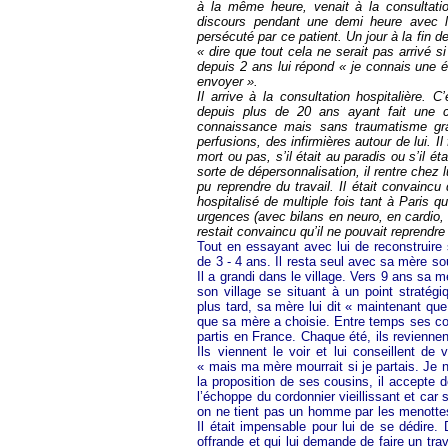
à la même heure, venait à la consultati
discours pendant une demi heure avec 
persécuté par ce patient. Un jour à la fin d
« dire que tout cela ne serait pas arrivé si
depuis 2 ans lui répond « je connais une 
envoyer ».
Il arrive à la consultation hospitalière.
depuis plus de 20 ans ayant fait une 
connaissance mais sans traumatisme grav
perfusions, des infirmières autour de lui. Il
mort ou pas, s’il était au paradis ou s’il ét
sorte de dépersonnalisation, il rentre chez l
pu reprendre du travail. Il était convaincu
hospitalisé de multiple fois tant à Paris
urgences (avec bilans en neuro, en cardio, en
restait convaincu qu’il ne pouvait reprendre l
Tout en essayant avec lui de reconstruire s
de 3 - 4 ans. Il resta seul avec sa mère so
Il a grandi dans le village. Vers 9 ans sa 
son village se situant à un point stratég
plus tard, sa mère lui dit « maintenant que
que sa mère a choisie. Entre temps ses cou
partis en France. Chaque été, ils revienn
Ils viennent le voir et lui conseillent de
« mais ma mère mourrait si je partais. Je 
la proposition de ses cousins, il accepte de
l’échoppe du cordonnier vieillissant et ca
on ne tient pas un homme par les menottes, 
Il était impensable pour lui de se dédire.
offrande et qui lui demande de faire un trav