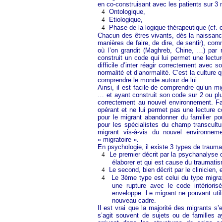
en co-construisant avec les patients sur 3 
4
Ontologique,
4
Etiologique,
4
Phase de la logique thérapeutique (cf. c
Chacun des êtres vivants, dès la naissanc
manières de faire, de dire, de sentir), comm
où l’on grandit (Maghreb, Chine, …) par r
construit un code qui lui permet une lect
difficile d’inter réagir correctement ave
normalité et d’anormalité. C’est la culture 
comprendre le monde autour de lui.
Ainsi, il est facile de comprendre qu’un m
… et ayant construit son code sur 2 ou plus
correctement au nouvel environnement. F
opérant et ne lui permet pas une lecture com
pour le migrant abandonner du familier pou
pour les spécialistes du champ transculture
migrant vis-à-vis du nouvel environnem
« migratoire ».
En psychologie, il existe 3 types de trauma
4
Le premier décrit par la psychanalyse
élaborer et qui est cause du traumati
4
Le second, bien décrit par le clinicien,
4
Le 3ème type est celui du type migrat
une rupture avec le code intérioris
enveloppe. Le migrant ne pouvant util
nouveau cadre.
Il est vrai que la majorité des migrants s’e
s’agit souvent de sujets ou de familles a