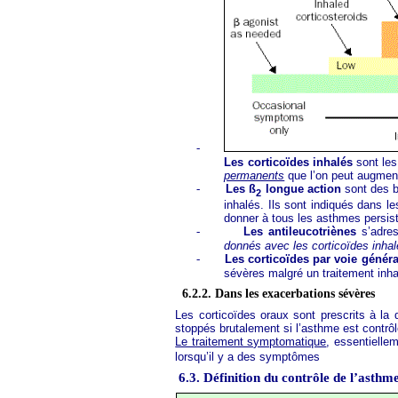
-
Les corticoïdes inhalés
sont les
permanents
que l’on peut augment
-
Les ß
longue action
sont des b
2
inhalés. Ils sont indiqués dans l
donner à tous les asthmes persis
-
Les antileucotriènes
s’adres
donnés avec les corticoïdes inhal
-
Les corticoïdes par voie génér
sévères malgré un traitement inha
6.2.2. Dans les exacerbations sévères
Les corticoïdes oraux sont prescrits à la
stoppés brutalement si l’asthme est contrô
Le traitement symptomatique
, essentielle
lorsqu’il y a des symptômes
6.3. Définition du contrôle de l’asthm