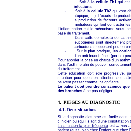
-
Soit à
la cellule Th1
qui est
infections
,
-
Soit à
la cellule Th2
qui vont d
atopique, …). L’excès de product
la production de facteurs activan
médiateurs qui font contracter le
L’inflammation est le mécanisme sous jace
base du traitement.
-
Dans cette complexité de l’asthme
leucotriènes sont directement pr
corticoïdes s’opposent peu ou pas
-
Sur le plan pratique,
les corti
d’un anti-leucotriènes (per os) pe
Pour aborder la prise en charge d’un asthma
dans l’asthme afin de pouvoir correctement 
du traitement.
Cette éducation doit être progressive, p
situation pour que son attention soit at
peuvent passer comme insignifiants.
Le patient doit prendre conscience que
des bronches
à ne pas négliger.
4.
PIEGES AU DIAGNOSTIC
4.1. Deux situations
Si le diagnostic d’asthme est facile dans l
clinicien puisqu’il s’agit d’une constatation 
La situation la plus fréquente
est
la non r
patient (aussi bien chez l’enfant que chez l’