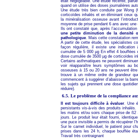
était négligeable. Une étude récente, par
quand on utilise des doses journalières aut
Une étude très bien conduite par Wong (
corticoïdes inhalés et en éliminant ceux qu
la minéralisation osseuse avant l’introdu
moyenne de prise pendant 6 ans avec une 
Ils ont constaté que, après l’accumulati
une petite diminution de la densité o
pathologique
. Mais cette constatation rem
A partir de cette étude, les spécialistes
façon régulière, il existe une indication
cumulée de 5 000 µg En effet 4 bouffées 
dose cumulée de 3500 µg de corticoïdes in
Certains asthmatiques ne peuvent diminuer
voir réapparaître leurs symptômes au b
osseuses à 15 ou 20 ans ne peuvent être n
trouve à un même ordre de grandeur que 
commencent à suggérer d’abaisser la barre 
les sujets qui prennent une dose quotidie
réduire).
6.5. Le problème de la compliance aux
Il est toujours difficile à évaluer
. Une é
persistants vis-à-vis des produits inhalés.
les matins et/ou soirs chaque prise de ß2 
jours. Le produit leur était fourni, identiq
une puce invisible a permis de récupérer l’
Sur le carnet individuel, le patient pour c
prises dans les 24 h, chaque bouffée étan
Travail très contraignant