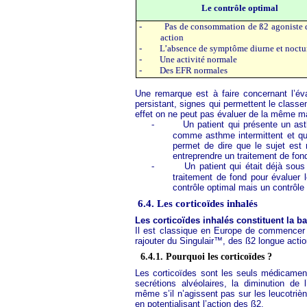
Le contrôle optimal
-
Pas de consommation de ß2 agoniste 
action
-
L’absence de symptôme diurne et noctu
-
Une activité normale
-
Des EFR normales
Une remarque est à faire concernant l’év
persistant, signes qui permettent le clas
effet on ne peut pas évaluer de la même m
-
Un patient qui présente un ast
comme asthme intermittent et qu
permet de dire que le sujet est 
entreprendre un traitement de fon
-
Un patient qui était déjà sous
traitement de fond pour évaluer l
contrôle optimal mais un contrôle
6.4. Les corticoïdes inhalés
Les corticoïdes inhalés constituent la b
Il est classique en Europe de commencer p
rajouter du Singulair™, des ß2 longue actio
6.4.1. Pourquoi les corticoïdes ?
Les corticoïdes sont les seuls médicament
secrétions alvéolaires, la diminution de 
même s’il n’agissent pas sur les leucotriè
en potentialisant l’action des ß2.