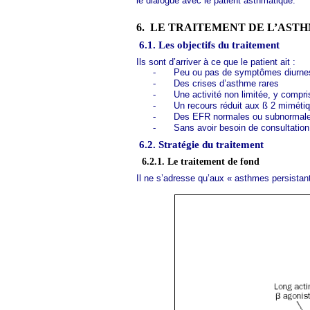
le dialogue avec le patient asthmatique.
6.
LE TRAITEMENT DE L’AST
6.1. Les objectifs du traitement
Ils sont d’arriver à ce que le patient ait :
-
Peu ou pas de symptômes diurnes e
-
Des crises d’asthme rares
-
Une activité non limitée, y compri
-
Un recours réduit aux ß 2 mimétiq
-
Des EFR normales ou subnormal
-
Sans avoir besoin de consultatio
6.2. Stratégie du traitement
6.2.1. Le traitement de fond
Il ne s’adresse qu’aux « asthmes persistant