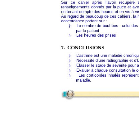
Sur ce cahier après l’avoir récupéré a
renseignements donnés par la puce et avec
en tenant compte des heures et en vis-à-vis
Au regard de beaucoup de ces cahiers, la 
concordance portant sur :
§
Le nombre de bouffées : celui des b
par le patient
§
Les heures des prises
7.
CONCLUSIONS
§
L’asthme est une maladie chroniq
§
Nécessité d’une radiographie et d’E
§
Classer le stade de sévérité pour a
§
Evaluer à chaque consultation le c
§
Les corticoïdes inhalés représent
maladie.