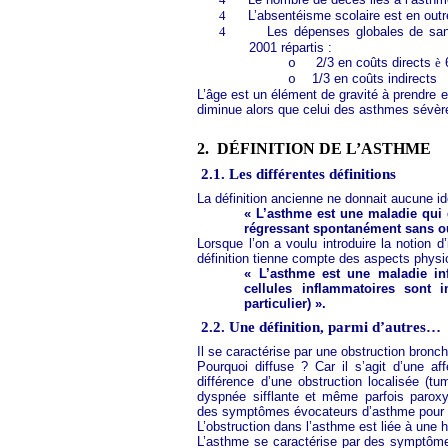
4
L’absentéisme scolaire est en out
4
Les dépenses globales de sant
2001 répartis :
2/3 en coûts directs
è
6
o
1/3 en coûts indirects
o
L’âge est un élément de gravité à prendre 
diminue alors que celui des asthmes sévè
2.
DÉFINITION DE L’ASTHME
2.1. Les différentes définitions
La définition ancienne ne donnait aucune id
« L’asthme est une maladie qui 
régressant spontanément sans ou
Lorsque l’on a voulu introduire la notion d
définition tienne compte des aspects physi
« L’asthme est une maladie in
cellules inflammatoires sont 
particulier) ».
2.2. Une définition, parmi d’autres…
Il se caractérise par une obstruction bronchi
Pourquoi diffuse ? Car il s’agit d’une af
différence d’une obstruction localisée (t
dyspnée sifflante et même parfois paroxy
des symptômes évocateurs d’asthme pour év
L’obstruction dans l’asthme est liée à une h
L’asthme se caractérise par des symptômes