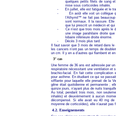
quelques petits filets de sang e
mise sous corticoïdes inhalés.
-
En juillet, elle est fatiguée et le 
-
En août elle voit un collègue 
l’Athymil™ ne fait pas beaucoup
sont normaux. Il la rassure. Ell
que lui prescrit un médecin et qui
-
Ce n’est que trois mois après le 
une image parahilaire droite que
lobaire inférieure droite énorme.
-
Décès 3 mois plus tard.
Il faut savoir que 3 mois de retard dans l
les cancers n’ont pas un temps de doublem
un cm. Il y en a d’autres qui flambent et 
3° cas
Une femme de 36 ans est adressée par un ce
respiratoire nécessitant une ventilation et 
brachio-facial. En fait cette complication 
pour asthme. En étudiant ce qui se passait
sifflante pour laquelle elle prenait de la
gêne était quotidienne et permanente ; el
quinze jours, n’ayant plus de nuits tranquill
Au total, pendant trois mois, non seuleme
inhalés) et deuxièmement à aucun moment 
décompensé. Si elle avait eu 40 mg de 
moyenne de corticoïdes), elle n’aurait pas f
4.2. Enseignements