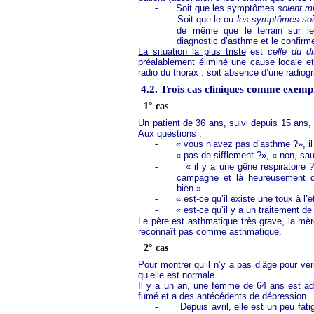
-
Soit que les symptômes
soient mi
-
Soit que le ou
les symptômes soie
de même que le terrain sur leq
diagnostic d’asthme et le confirm
La situation la plus triste
est
celle du d
préalablement éliminé une cause locale et 
radio du thorax : soit absence d’une radiogra
4.2. Trois cas cliniques comme exemp
1° cas
Un patient de 36 ans, suivi depuis 15 ans
Aux questions :
-
« vous n’avez pas d’asthme ?», il 
-
« pas de sifflement ?», « non, sauf
-
« il y a une gêne respiratoire 
campagne et là heureusement qu
bien »
-
« est-ce qu’il existe une toux à l’
-
« est-ce qu’il y a un traitement de
Le père est asthmatique très grave, la mère
reconnaît pas comme asthmatique.
2° cas
Pour montrer qu’il n’y a pas d’âge pour véri
qu’elle est normale.
Il y a un an, une femme de 64 ans est adr
fumé et a des antécédents de dépression.
-
Depuis avril, elle est un peu fat