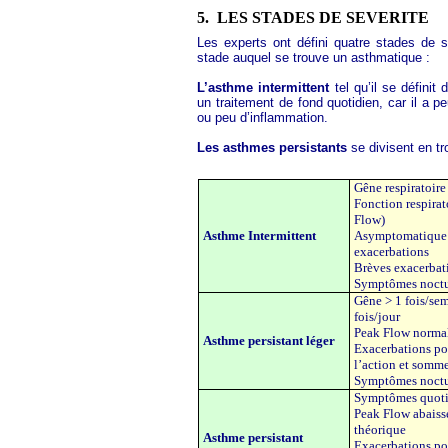
5.
LES STADES DE SEVERITE
Les experts ont défini quatre stades de sé
stade auquel se trouve un asthmatique :
L’asthme intermittent
tel qu’il se définit
un traitement de fond quotidien, car il a p
ou peu d’inflammation.
Les asthmes persistants
se divisent en tro
Gêne respiratoire
Fonction respirat
Flow)
Asthme Intermittent
Asymptomatique 
exacerbations
Brèves exacerbat
Symptômes noctur
Gêne > 1 fois/sem
fois/jour
Peak Flow norma
Asthme persistant léger
Exacerbations po
l’action et somme
Symptômes noctur
Symptômes quoti
Peak Flow abaissé
théorique
Asthme persistant
Exacerbations po