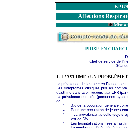
EPU9
Affections Respira
Mise à 
PRISE EN CHARGE
D
Chef de service de Pne
Séance
1.
L’ASTHME : UN PROBLÈME 
La prévalence de l’asthme en France s’est
Les symptômes cliniques pris en compte e
d’asthme sans avoir recours aux EFR (par e
La prévalence cumulée (personnes ayant 
de :
4
8% de la population générale corre
4
Pour une population de jeunes com
4
La prévalence actuelle (sujets 
est de 5%
4
Les hospitalisations liées à l’as
4
Le nombre de décès liés à l’asthm