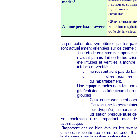
modéré
l’action et somme
Symptômes noctur
/semaine
Gêne permanente 
Asthme persistant sévère
Fonction respirat
60% de la valeur
La perception des symptômes par les patie
sont actuellement orientées sur ce thème :
-
Une étude comparative japonaise
n’ayant jamais fait de fortes cri
été intubés et ventilés a montré 
intubés et ventilés :
ne ressentaient pas de la
o
chez eux les mé
o
qu’imparfaitement.
-
Une équipe israélienne a fait une
généralistes. La fréquence de la 
groupes :
Ceux qui ressentaient corr
o
Ceux qui ne la ressentaie
o
leur dyspnée, la mortalité
utilisation presque nulle d
En conclusion, il est important, mais dé
asthmatique.
L’important est de bien évaluer les symp
utilise sans doute trop le mot de crise. Il 