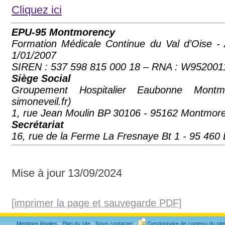
Cliquez ici
EPU-95 Montmorency
Formation Médicale Continue du Val d’Oise
1/01/2007
SIREN : 537 598 815 000 18 – RNA : W952001
Siège Social
Groupement Hospitalier Eaubonne Montmore
simoneveil.fr)
1, rue Jean Moulin BP 30106 - 95162 Montmo
Secrétariat
16, rue de la Ferme La Fresnaye Bt 1 - 95 460 
Mise à jour 13/09/2024
[imprimer la page et sauvegarde PDF]
Mentions légales
-
Plan du site
-
Nous contacter
-
Gestionnaire de contenu du site