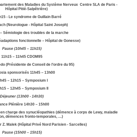
Urologie & Néphrologie
partement des Maladies du Système Nerveux
Centre SLA de Paris -
Hôpital Pitié-Salpêtrière)
h15 - Le syndrome de Guillain Barré
ach (Neurologue - Hôpital Saint Joseph)
– Sémiologie des troubles de la marche
adaptions fonctionnelle – Hôpital de Gonesse)
Pause (10h45 – 11h15)
11h15 – 11h45
CDOM95
do (Présidente de Conseil de l’ordre du 95)
sia sponsorisés 11h45 – 13h00
h45 – 12h15 – Symposium I
h15 – 12h45 – Symposium II
Déjeuner (13h00 - 14h30)
ance Plénière 14h30 – 15h00
se en charge des synucléopathies (démence à corps de Lewy, maladie
on, démences fronto-temporales, …)
Dr Z. Malek (Hôpital Privé Nord Parisien - Sarcelles)
Pause (15h00 – 15h15)