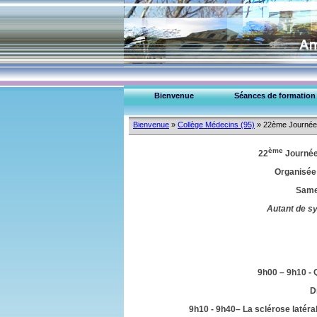
Bienvenue
Séances de formation
Bienvenue
»
Collège Médecins (95)
»
22ème Journée 
ème
22
Journée
Organisée 
Samed
Autant de s
9h00 – 9h10 - 
D
9h10 - 9h40– La sclérose latér