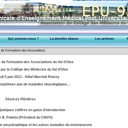
Qui sommes-nous ?
La dernière séance
Les archives
EPU-95 Montmorency
Cardiologie
de Formations des Associations
Collège Médecins (95)
Dermatologie
Exercice Professionnel
 de Formation des Associations du Val d'Oise
Gastroentérologie
par le Collège des Médecins du Val d’Oise
Gynéco-obstétrique
Maladies infectieuses
i 5 juin 2021 - Hôtel Marriott Roissy
Médecine Interne
ymptômes que de maladies neurologiques…
Métabolisme & diabète
Neurologie
Séances Plénières
Oncologie
Pédiatrie
Quelques chiffres en guise d’introduction
Pneumologie
r B. Poletto (Président du CMVO)
Psychiatrie
Rhumatologie & Orthopédie
ale amyotrophique et les autres maladies du motoneurone