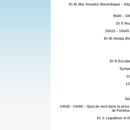
Dr M. Mar Amador (Neurologue – Dé
9h40 – 10
Dr P. Re
10h15 – 10h45 
Dr M. Hmida (Ré
Dr P. Escobe
Sympo
11
12
S
é
14h30 - 15h00 – Quoi de neuf dans la pri
de Parkins
Dr J. Leguilloux et 