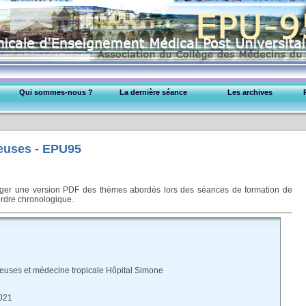
Qui sommes-nous ?
La dernière séance
Les archives
EPU-95 Montmorency
Cardiologie
Collège Médecins (95)
Dermatologie
Exercice Professionnel
ieuses - EPU95
Gastroentérologie
Gynéco-obstétrique
Maladies infectieuses
arger une version PDF des thèmes abordés lors des séances de formation de
Médecine Interne
ordre chronologique.
Métabolisme & diabète
Neurologie
Oncologie
Pédiatrie
Pneumologie
ieuses et médecine tropicale Hôpital Simone
Psychiatrie
Rhumatologie & Orthopédie
021