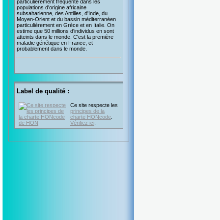
particulièrement fréquente dans les
populations d'origine africaine
subsaharienne, des Antilles, d'Inde, du
Moyen-Orient et du bassin méditerranéen
particulièrement en Grèce et en Italie. On
estime que 50 millions d'individus en sont
atteints dans le monde. C'est la première
maladie génétique en France, et
probablement dans le monde.
Label de qualité :
Ce site respecte les
principes de la
charte HONcode
.
Vérifiez ici
.