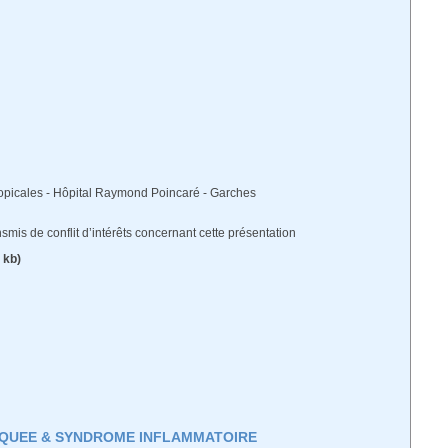
opicales -
Hôpital Raymond Poincaré - Garches
ransmis de conflit d’intérêts concernant cette présentation
 kb)
IQUEE & SYNDROME INFLAMMATOIRE