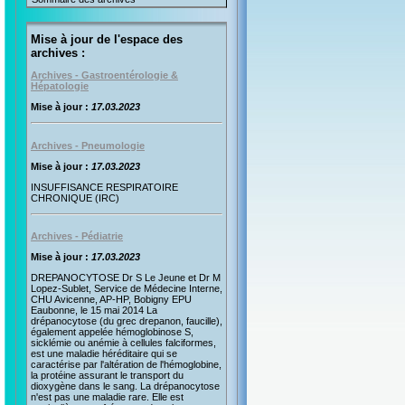
Mise à jour de l'espace des
archives :
Archives - Gastroentérologie &
Hépatologie
Mise à jour :
17.03.2023
Archives - Pneumologie
Mise à jour :
17.03.2023
INSUFFISANCE RESPIRATOIRE
CHRONIQUE (IRC)
Archives - Pédiatrie
Mise à jour :
17.03.2023
DREPANOCYTOSE Dr S Le Jeune et Dr M
Lopez-Sublet, Service de Médecine Interne,
CHU Avicenne, AP-HP, Bobigny EPU
Eaubonne, le 15 mai 2014 La
drépanocytose (du grec drepanon, faucille),
également appelée hémoglobinose S,
sicklémie ou anémie à cellules falciformes,
est une maladie héréditaire qui se
caractérise par l'altération de l'hémoglobine,
la protéine assurant le transport du
dioxygène dans le sang. La drépanocytose
n'est pas une maladie rare. Elle est