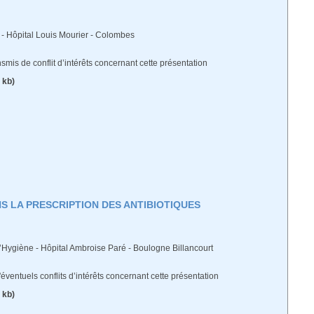
 - Hôpital Louis Mourier - Colombes
ransmis de conflit d’intérêts concernant cette présentation
 kb)
NS LA PRESCRIPTION DES ANTIBIOTIQUES
d’Hygiène - Hôpital Ambroise Paré - Boulogne Billancourt
 d'éventuels conflits d’intérêts concernant cette présentation
 kb)