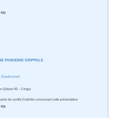
 kb)
UNE PANDEMIE GRIPPALE
 – Eaubonne)
ue (Ddass 95 – Cergy)
ransmis de conflit d’intérêts concernant cette présentation
 kb)