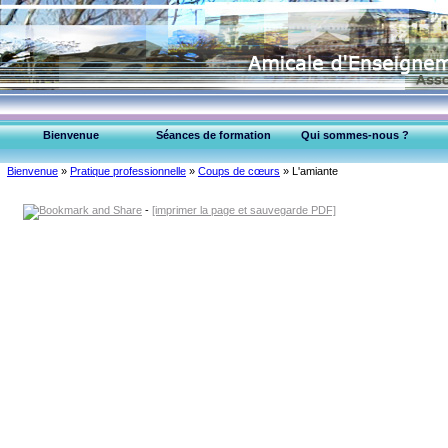
Bienvenue
Séances de formation
Qui sommes-nous ?
EPU-95 Montmorency
Bienvenue
»
Pratique professionnelle
»
Coups de cœurs
»
L'amiante
Collège Médecins (95)
-
[imprimer la page et sauvegarde PDF]