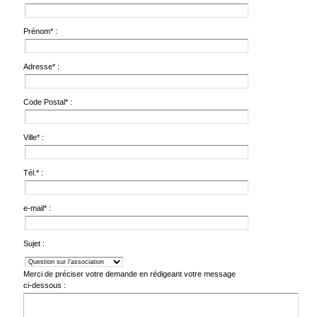
Prénom* :
Adresse* :
Code Postal* :
Ville* :
Tél.* :
e-mail* :
Sujet :
Merci de préciser votre demande en rédigeant votre message
ci-dessous :