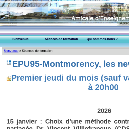
Bienvenue
Séances de formation
Qui sommes-nous ?
EPU-95 Montmorency
Bienvenue
»
Séances de formation
Collège Médecins (95)
EPU95-Montmorency, les new
P
remier jeudi du mois (sauf 
à 20h00
2026
15 janvier : Choix d’une méthode contr
partagée Dr Vincent Villlefranque (C