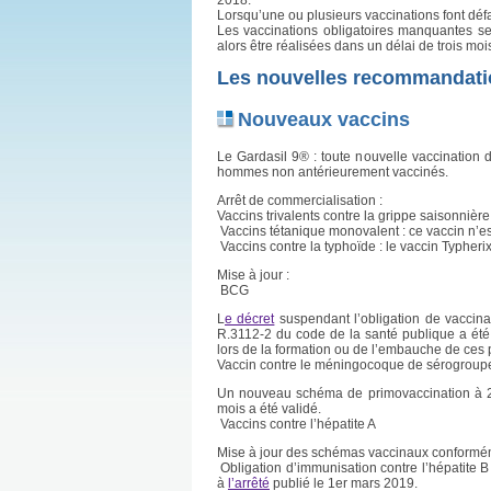
Lorsqu’une ou plusieurs vaccinations font défa
Les vaccinations obligatoires manquantes se
alors être réalisées dans un délai de trois moi
Les nouvelles recommandati
Nouveaux vaccins
Le Gardasil 9® : toute nouvelle vaccination d
hommes non antérieurement vaccinés.
Arrêt de commercialisation :
Vaccins trivalents contre la grippe saisonnière
Vaccins tétanique monovalent : ce vaccin n’es
Vaccins contre la typhoïde : le vaccin Typheri
Mise à jour :
BCG
L
e décret
suspendant l’obligation de vaccinat
R.3112-2 du code de la santé publique a été 
lors de la formation ou de l’embauche de ces p
Vaccin contre le méningocoque de sérogroupe
Un nouveau schéma de primovaccination à 2 
mois a été validé.
Vaccins contre l’hépatite A
Mise à jour des schémas vaccinaux conform
Obligation d’immunisation contre l’hépatite B
à
l’arrêté
publié le 1er mars 2019.