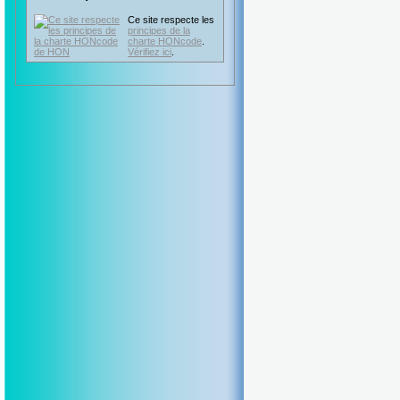
Ce site respecte les
principes de la
charte HONcode
.
Vérifiez ici
.