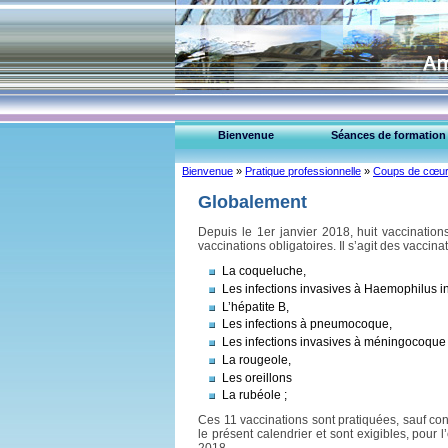
Bienvenue
Séances de formation
Bienvenue
»
Pratique professionnelle
»
Coups de cœu
Globalement
Depuis le 1er janvier 2018, huit vaccinatio
vaccinations obligatoires. Il s’agit des vaccina
La coqueluche,
Les infections invasives à Haemophilus i
L’hépatite B,
Les infections à pneumocoque,
Les infections invasives à méningocoque
La rougeole,
Les oreillons
La rubéole ;
Ces 11 vaccinations sont pratiquées, sauf co
le présent calendrier et sont exigibles, pour l
2018.