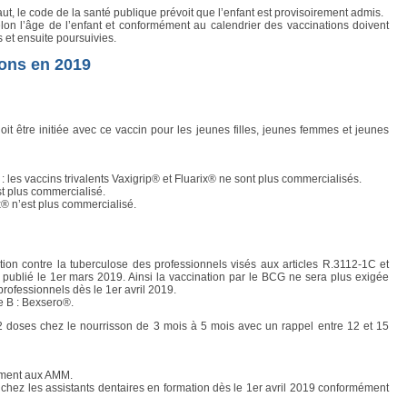
Urologie & Néphrologie
ut, le code de la santé publique prévoit que l’enfant est provisoirement admis.
lon l’âge de l’enfant et conformément au calendrier des vaccinations doivent
s et ensuite poursuivies.
ons en 2019
oit être initiée avec ce vaccin pour les jeunes filles, jeunes femmes et jeunes
 : les vaccins trivalents Vaxigrip® et Fluarix® ne sont plus commercialisés.
t plus commercialisé.
x® n’est plus commercialisé.
ion contre la tuberculose des professionnels visés aux articles R.3112-1C et
publié le 1er mars 2019. Ainsi la vaccination par le BCG ne sera plus exigée
rofessionnels dès le 1er avril 2019.
 B : Bexsero®.
doses chez le nourrisson de 3 mois à 5 mois avec un rappel entre 12 et 15
ément aux AMM.
 chez les assistants dentaires en formation dès le 1er avril 2019 conformément