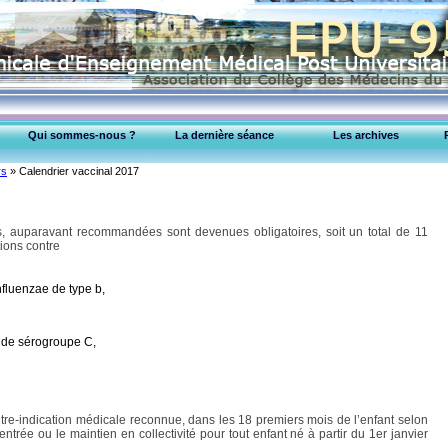
Qui sommes-nous ?
La dernière séance
Les archives
EPU-95 Montmorency
Cardiologie
rs
»
Calendrier vaccinal 2017
Collège Médecins (95)
Dermatologie
Exercice Professionnel
Gastroentérologie
ns, auparavant recommandées sont devenues obligatoires, soit un total de 11
Gynéco-obstétrique
tions contre
Maladies infectieuses
Médecine Interne
nfluenzae de type b,
Métabolisme & diabète
Neurologie
 de sérogroupe C,
Oncologie
Pédiatrie
Pneumologie
Psychiatrie
ntre-indication médicale reconnue, dans les 18 premiers mois de l’enfant selon
Rhumatologie & Orthopédie
’entrée ou le maintien en collectivité pour tout enfant né à partir du 1er janvier